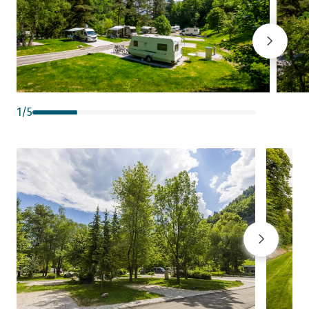
1
/
5