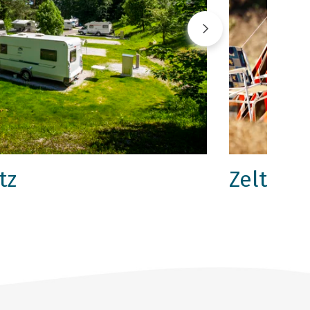
tz
Zeltber