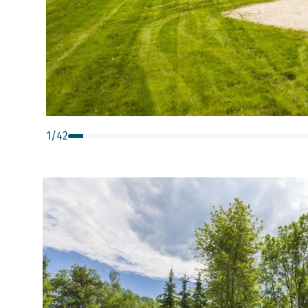
1
/
42