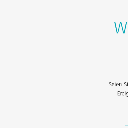
W
Seien S
Erei