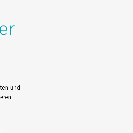
er
iten und
seren