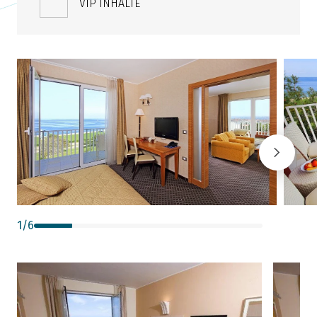
VIP INHALTE
1
/
6