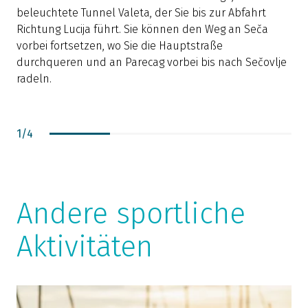
K
beleuchtete Tunnel Valeta, der Sie bis zur Abfahrt
R
Richtung Lucija führt. Sie können den Weg an Seča
b
vorbei fortsetzen, wo Sie die Hauptstraße
m
durchqueren und an Parecag vorbei bis nach Sečovlje
g
radeln.
f
i
N
1
/
4
W
O
s
R
Andere sportliche
k
K
Aktivitäten
R
P
U
B