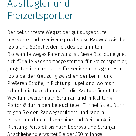
Ausflügler und
Freizeitsportler
F
F
Der bekannteste Weg ist der gut ausgebaute,
m
markierte und relativ anspruchslose Radweg zwischen
A
Izola und Sečovlje, der Teil des berühmten
u
Radwanderweges Parenzana ist. Diese Radtour eignet
A
sich für alle Radsportbegeisterten: für Freizeitsportler,
e
junge Familien und auch für Senioren. Los geht es in
S
Izola bei der Kreuzung zwischen der Lenin- und
s
Prešeren-Straße, in Richtung Hügelland, wo man
b
schnell die Bezeichnung für die Radtour findet. Der
K
Weg führt weiter nach Strunjan und in Richtung
n
Portorož durch den beleuchteten Tunnel Šalet. Dann
S
folgen Sie den Radwegschildern und radeln
E
entspannt durch Olivenhaine und Weinberge in
l
Richtung Portorož bis nach Dobrova und Strunjan.
S
Anschließend erwartet Sie der 550 m lange,