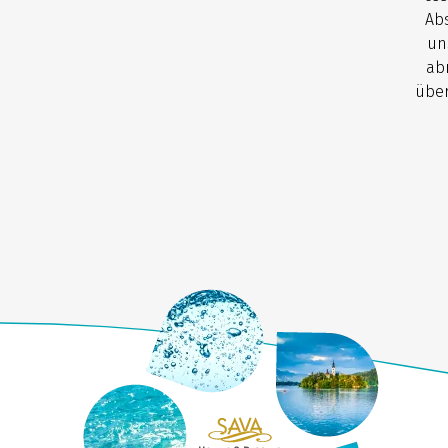
Abs
un
ab
über