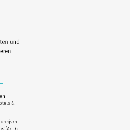
iten und
seren
nen
otels &
Dunajska
g (Art. 6