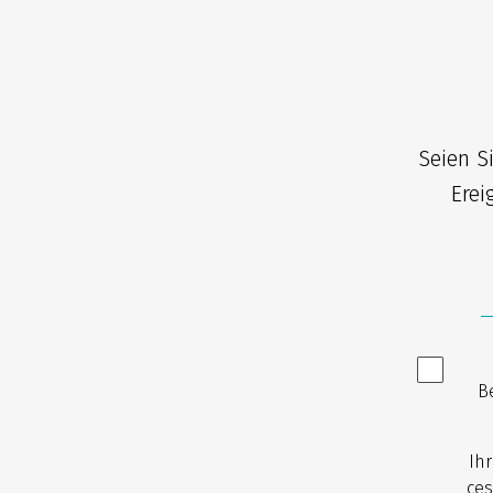
Seien S
Erei
B
Ih
ces