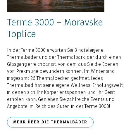
Terme 3000 – Moravske
Toplice
d
In der Terme 3000 erwarten Sie 3 hoteleigene
m
Thermalbäder und der Thermalpark, der durch einen
d
Glasgang erreichbar ist, von dem aus Sie die Ebenen
von Prekmurje bewundern können. Im Winter sind
d
insgesamt 26 Thermalbecken geöffnet. Jedes
d
Thermalbad hat seine eigene Wellness-Erholungswelt,
E
in denen sich Ihr Körper entspannen und Ihr Geist
g
erholen kann. Genießen Sie zahlreiche Events und
Angebote im Reich des Guten in der Terme 3000!
MEHR ÜBER DIE THERMALBÄDER