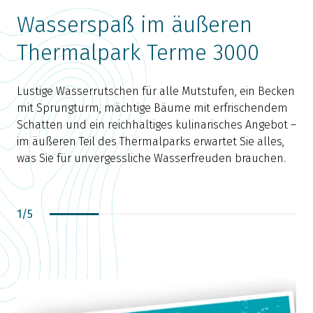
Wasserspaß im äußeren
Thermalpark Terme 3000
Lustige Wasserrutschen für alle Mutstufen, ein Becken
D
mit Sprungturm, mächtige Bäume mit erfrischendem
P
Schatten und ein reichhaltiges kulinarisches Angebot –
E
im äußeren Teil des Thermalparks erwartet Sie alles,
was Sie für unvergessliche Wasserfreuden brauchen.
T
W
e
1
/
5