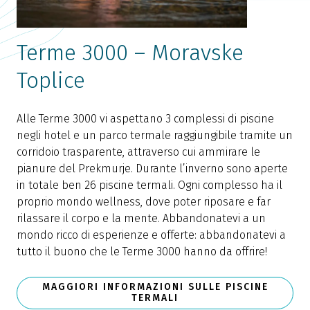
Terme 3000 – Moravske
Toplice
S
u
Alle Terme 3000 vi aspettano 3 complessi di piscine
a
negli hotel e un parco termale raggiungibile tramite un
q
corridoio trasparente, attraverso cui ammirare le
H
pianure del Prekmurje. Durante l’inverno sono aperte
v
in totale ben 26 piscine termali. Ogni complesso ha il
s
proprio mondo wellness, dove poter riposare e far
t
rilassare il corpo e la mente. Abbandonatevi a un
l
mondo ricco di esperienze e offerte: abbandonatevi a
tutto il buono che le Terme 3000 hanno da offrire!
MAGGIORI INFORMAZIONI SULLE PISCINE
TERMALI