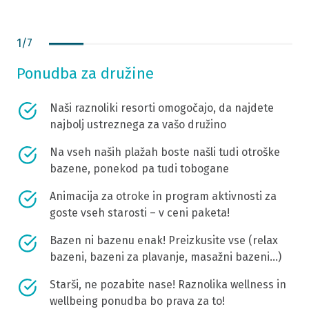
1
/
7
Ponudba za družine
Naši raznoliki resorti omogočajo, da najdete
najbolj ustreznega za vašo družino
Na vseh naših plažah boste našli tudi otroške
bazene, ponekod pa tudi tobogane
Animacija za otroke in program aktivnosti za
goste vseh starosti – v ceni paketa!
Bazen ni bazenu enak! Preizkusite vse (relax
bazeni, bazeni za plavanje, masažni bazeni…)
Starši, ne pozabite nase! Raznolika wellness in
wellbeing ponudba bo prava za to!