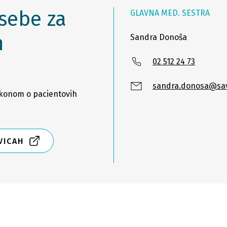
sebe za
GLAVNA MED. SESTRA
m
Sandra Donoša
02 512 24 73
sandra.donosa@sav
akonom o pacientovih
VICAH