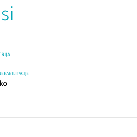
si
TRIJA
REHABILITACIJE
nko