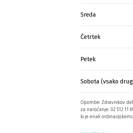
Sreda
Četrtek
Petek
Sobota (vsako drug
Opombe: Zdravnikov delov
za naročanje: 02 512 11 6
ki je enak ordinacijskem