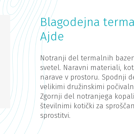
Blagodejna term
Ajde
Notranji del termalnih baze
svetel. Naravni materiali, ko
narave v prostoru. Spodnji d
velikimi družinskimi počival
Zgornji del notranjega kopal
številnimi kotički za sproš
sprostitvi.