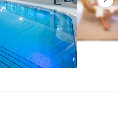
rška, bio finska savna in 2 infrardeči savni (s
rbonskimi grelci in grelci polnega spektra). Za
polno doživetje savnanja je na voljo tudi snežna
rapija, kotiček s pravim ledenim vodnjakom s
ežim snegom oz. ledom ter počivalnica, v kateri se
hko sprostitev na ležalnikih z blazinami polnjenimi
ajdovimi luščinami.