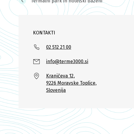
Termalni park in hotelski bazeni
KONTAKTI
02 512 21 00
info@terme3000.si
Kranjčeva 12,
9226 Moravske Toplice,
Slovenija