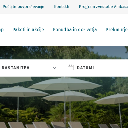
Pošljite povpraševanje
Kontakti
Program zvestobe Ambas
mp
Paketi in akcije
Ponudba in doživetja
Prekmurje
NASTANITEV
DATUMI