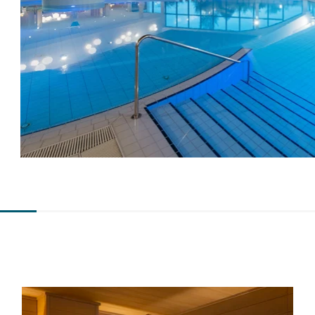
ležalnikih z blazinami polnjenimi z ajdovimi luščinami,
tu
povsem odklopite od vsakdanjega stresa. Slednje
ka
namreč pomirjajo, sproščajo, mikromasirajo in
po
uravnavajo toploto telesa.
te
sv
la
z 