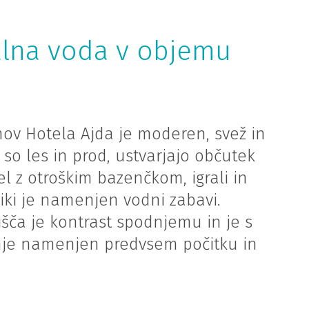
alna voda v objemu
nov Hotela Ajda je moderen, svež in
t so les in prod, ustvarjajo občutek
el z otroškim bazenčkom, igrali in
niki je namenjen vodni zabavi.
išča je kontrast spodnjemu in je s
čanje namenjen predvsem počitku in