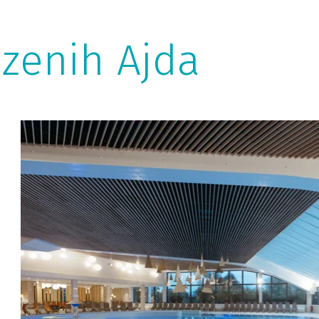
azenih Ajda
Tematska počivalnica
S
Sprostitev se v Ajdovi počivalnici, v kateri se lahko na
Lj