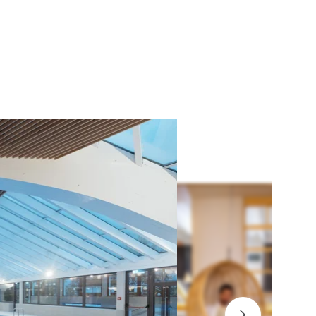
vet savn
ubiteljem savn je na voljo 5 savn, in sicer švedska,