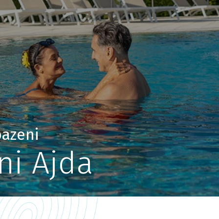
bazeni
ni Ajda