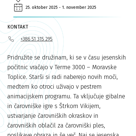
25. oktober 2025 - 1. november 2025
KONTAKT
+386 51 315 295
Pridružite se družinam, ki se v času jesenskih
počitnic vračajo v Terme 3000 – Moravske
Toplice. Starši si radi naberejo novih moči,
medtem ko otroci uživajo v pestrem
animacijskem programu. Ta vključuje gibalne
in čarovniške igre s Štrkom Vikijem,
ustvarjanje čarovniških okraskov in
čarovniških oblačil za čarovniški ples,
poslikave obraza in še več. Naj se jesenska