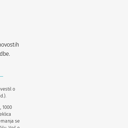
novostih
dbe.
vestil o
.).
, 1000
eklica
emanja se
ilu. Več o