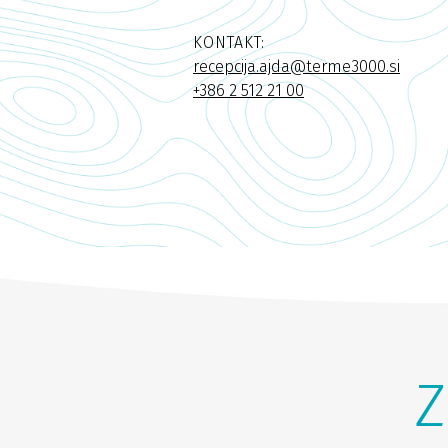
KONTAKT:
recepcija.ajda@terme3000.si
+386 2 512 21 00
Z