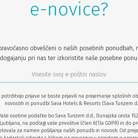
e-novice?
pravočasno obveščeni o naših posebnih ponudbah, 
dogajanju pri nas ter izkoristite naše posebne ponu
 potrditvijo prijave se boste prijavili na prejemanje splošnih ob
novostih in ponudbi Sava Hotels & Resorts (Sava Turizem d.d
Vaše osebne podatke bo Sava Turizem d.d., Dunajska cesta 152
Ljubljana, na podlagi vaše privolitve (člen 6(1)a GDPR) in do pr
lovala za namen pošiljanja naših ponudb in novosti. Od prej
o kadarkoli odjavite s klikom na povezavo v prejetem e-sporoč