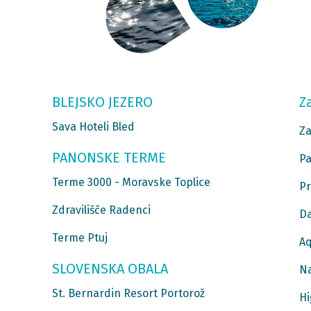
BLEJSKO JEZERO
Z
Sava Hoteli Bled
Za
PANONSKE TERME
Pa
Terme 3000 - Moravske Toplice
Pr
Zdravilišče Radenci
Da
Terme Ptuj
Aq
SLOVENSKA OBALA
Na
St. Bernardin Resort Portorož
Hi