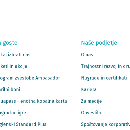
a goste
Naše podjetje
kaj izbrati nas
O nas
keti in akcije
Trajnostni razvoj in d
ogram zvestobe Ambasador
Nagrade in certifikati
rilni boni
Kariera
uapass - enotna kopalna karta
Za medije
gradne igre
Obvestila
gienski Standard Plus
Spoštovanje korporativ