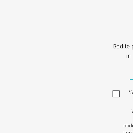
Bodite 
in 
*S
obde
lahk