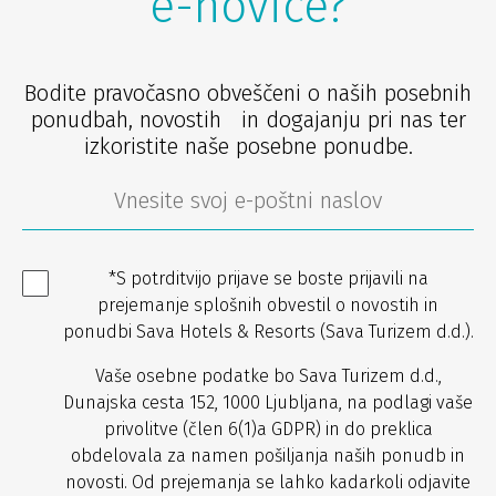
e-novice?
Bodite pravočasno obveščeni o naših posebnih
ponudbah, novostih in dogajanju pri nas ter
izkoristite naše posebne ponudbe.
*S potrditvijo prijave se boste prijavili na
prejemanje splošnih obvestil o novostih in
ponudbi Sava Hotels & Resorts (Sava Turizem d.d.).
Vaše osebne podatke bo Sava Turizem d.d.,
Dunajska cesta 152, 1000 Ljubljana, na podlagi vaše
privolitve (člen 6(1)a GDPR) in do preklica
obdelovala za namen pošiljanja naših ponudb in
novosti. Od prejemanja se lahko kadarkoli odjavite