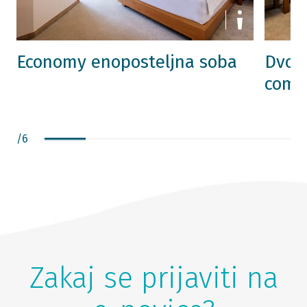
Economy enoposteljna soba
Dvopo
comf
/
6
Zakaj se prijaviti na