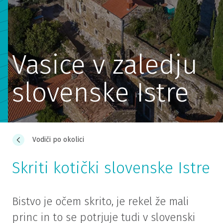
Vasice v zaledju
slovenske Istre
Vodiči po okolici
Skriti kotički slovenske Istre
Bistvo je očem skrito, je rekel že mali
princ in to se potrjuje tudi v slovenski