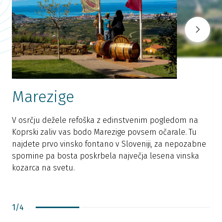
Marezige
V osrčju dežele refoška z edinstvenim pogledom na
P
Koprski zaliv vas bodo Marezige povsem očarale. Tu
d
najdete prvo vinsko fontano v Sloveniji, za nepozabne
M
spomine pa bosta poskrbela največja lesena vinska
kozarca na svetu.
1
/
4