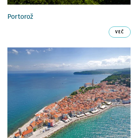
Portorož
VEČ