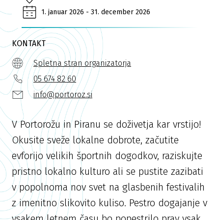
1. januar 2026 - 31. december 2026
KONTAKT
Spletna stran organizatorja
05 674 82 60
info@portoroz.si
V Portorožu in Piranu se doživetja kar vrstijo!
Okusite sveže lokalne dobrote, začutite
evforijo velikih športnih dogodkov, raziskujte
pristno lokalno kulturo ali se pustite zazibati
v popolnoma nov svet na glasbenih festivalih
z imenitno slikovito kuliso. Pestro dogajanje v
vsakem letnem času bo popestrilo prav vsak