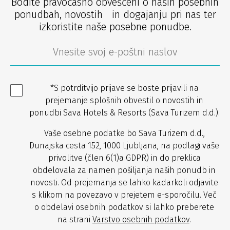
Bodite pravočasno obveščeni o naših posebnih
ponudbah, novostih in dogajanju pri nas ter
izkoristite naše posebne ponudbe.
*S potrditvijo prijave se boste prijavili na
prejemanje splošnih obvestil o novostih in
ponudbi Sava Hotels & Resorts (Sava Turizem d.d.).
Vaše osebne podatke bo Sava Turizem d.d.,
Dunajska cesta 152, 1000 Ljubljana, na podlagi vaše
privolitve (člen 6(1)a GDPR) in do preklica
obdelovala za namen pošiljanja naših ponudb in
novosti. Od prejemanja se lahko kadarkoli odjavite
s klikom na povezavo v prejetem e-sporočilu. Več
o obdelavi osebnih podatkov si lahko preberete
na strani
Varstvo osebnih podatkov
.