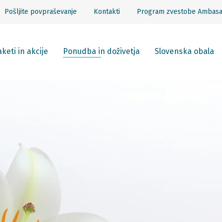
Pošljite povpraševanje
Kontakti
Program zvestobe Ambas
keti in akcije
Ponudba in doživetja
Slovenska obala