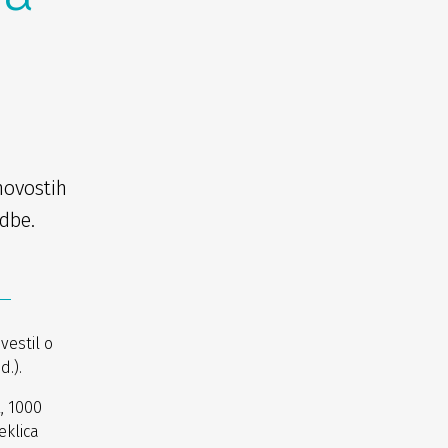
novostih
dbe.
vestil o
.).
, 1000
eklica