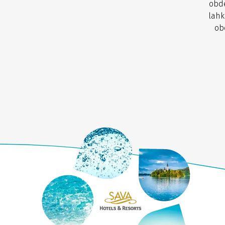
obde
lahk
ob