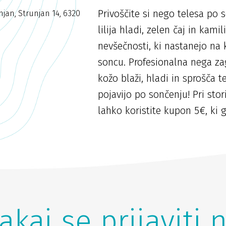
Privoščite si nego telesa po 
njan, Strunjan 14, 6320
lilija hladi, zelen čaj in kami
nevšečnosti, ki nastanejo na 
soncu. Profesionalna nega zag
kožo blaži, hladi in sprošča t
pojavijo po sončenju! Pri stor
lahko koristite kupon 5€, ki g
akaj se prijaviti 