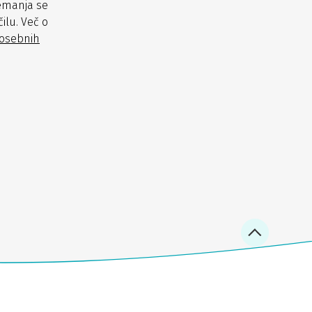
emanja se
ilu. Več o
 osebnih