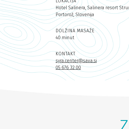
LOKACIJA
Hotel Salinera, Salinera resort Stru
Portorož, Slovenija
DOLŽINA MASAŽE
40 minut
KONTAKT
syra.center@sava.si
05 676 32 00
Z