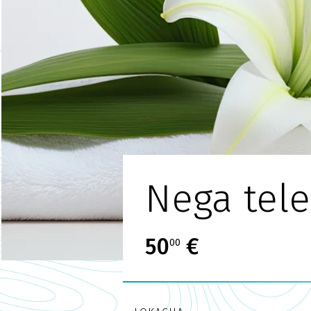
Nega tele
50
€
00