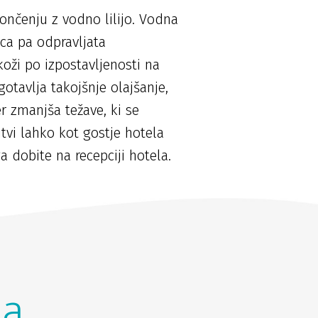
sončenju z vodno lilijo. Vodna
lica pa odpravljata
koži po izpostavljenosti na
otavlja takojšnje olajšanje,
er zmanjša težave, ki se
itvi lahko kot gostje hotela
a dobite na recepciji hotela.
na