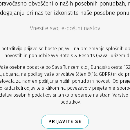
pravočasno obveščeni o naših posebnih ponudbah, 
dogajanju pri nas ter izkoristite naše posebne ponu
 potrditvijo prijave se boste prijavili na prejemanje splošnih ob
novostih in ponudbi Sava Hotels & Resorts (Sava Turizem d.d
Vaše osebne podatke bo Sava Turizem d.d., Dunajska cesta 152
Ljubljana, na podlagi vaše privolitve (člen 6(1)a GDPR) in do pr
lovala za namen pošiljanja naših ponudb in novosti. Od prej
o kadarkoli odjavite s klikom na povezavo v prejetem e-sporoč
delavi osebnih podatkov si lahko preberete na strani
Varstvo
podatkov
.
PRIJAVITE SE