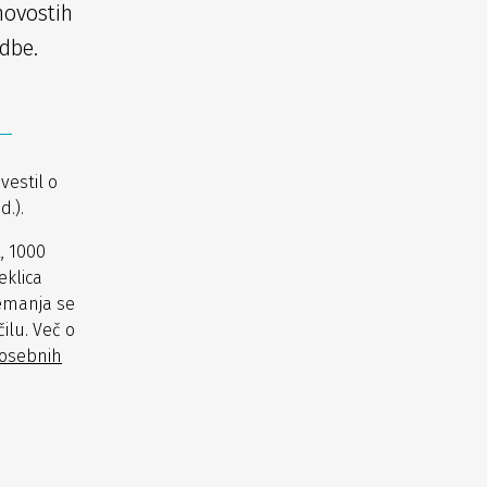
novostih
dbe.
vestil o
.).
, 1000
eklica
emanja se
ilu. Več o
 osebnih