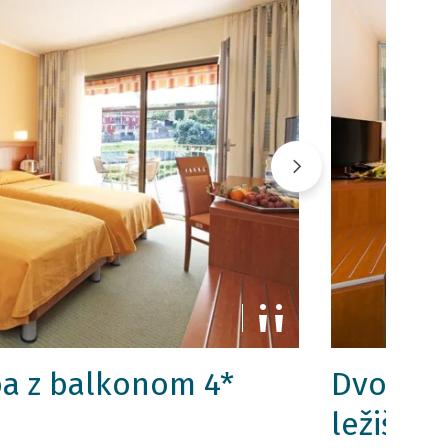
a z balkonom 4*
Dvopost
ležišče