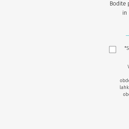
Bodite 
in 
*S
obde
lahk
ob