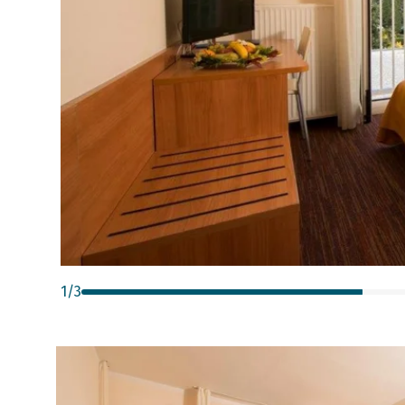
1
/
3