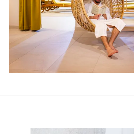
sobami. Na voljo so tudi mobilne hišice in bungalovi,
in
vsi gostje pa imajo dostop do termalnega parka s
ku
savnami. Prepustite se pustni energiji kurentov in
ne
napolnite moči za pomlad!
zdr
VEČ
VE