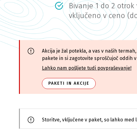
Bivanje 1 do 2 otrok 
vključeno v ceno (do
Akcija je žal potekla, a vas v naših terma
pakete in si zagotovite sproščujoč oddih v 
Lahko nam pošljete tudi povpraševanje!
PAKETI IN AKCIJE
Storitve, vključene v paket, so lahko med l