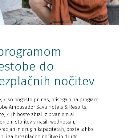
 programom
estobe do
ezplačnih nočitev
e, ki so pogosto pri nas, prisegajo na program
obe Ambasador Sava Hotels & Resorts.
ce, ki jih boste zbrali z bivanjem ali
čenjem storitev v naših wellnessih,
vracijah in drugih kapacitetah, boste lahko
bili za brezplačne nočitve in druge