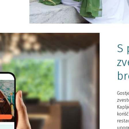
S
zv
br
Gostj
zvest
Kaplji
koriš
resta
upora