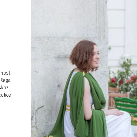
vnosti
epšega
skozi
kolice