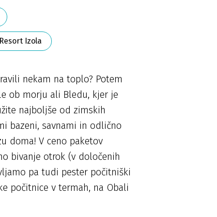
Resort Izola
pravili nekam na toplo? Potem
e ob morju ali Bledu, kjer je
žite najboljše od zimskih
mi bazeni, savnami in odlično
izu doma! V ceno paketov
eno bivanje otrok (v določenih
vljamo pa tudi pester počitniški
ke počitnice v termah, na Obali