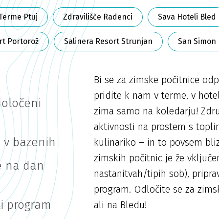
Terme Ptuj
Zdravilišče Radenci
Sava Hoteli Bled
rt Portorož
Salinera Resort Strunjan
San Simon 
Bi se za zimske počitnice od
pridite k nam v terme, v hotel
določeni
zima samo na koledarju! Zdru
aktivnosti na prostem s topli
 v bazenih
kulinariko – in to povsem bl
zimskih počitnic je že vključ
e na dan
nastanitvah/tipih sob), pripra
program. Odločite se za zims
ki program
ali na Bledu!