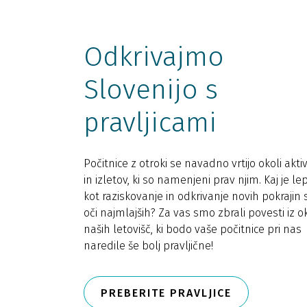
Odkrivajmo
Slovenijo s
pravljicami
Počitnice z otroki se navadno vrtijo okoli akti
in izletov, ki so namenjeni prav njim. Kaj je l
kot raziskovanje in odkrivanje novih pokrajin 
oči najmlajših? Za vas smo zbrali povesti iz o
naših letovišč, ki bodo vaše počitnice pri nas
naredile še bolj pravljične!
PREBERITE PRAVLJICE