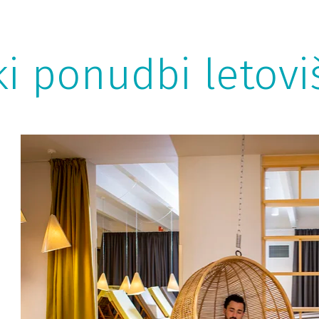
i ponudbi letovi
Terme Ptuj
Z
Odkrijte Terme Ptuj, kjer se srečata sprostitev in
Vs
zabava! Grand Hotel Primus vas razvaja v rimskem
te
slogu s hotelskim kopališčem, wellness centrom in
mo