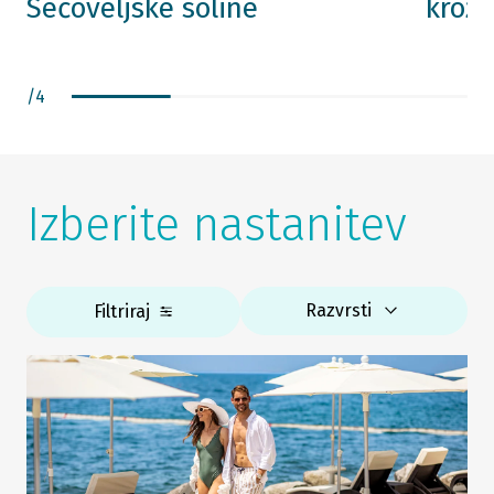
Sečoveljske soline
krožn
/
4
Izberite nastanitev
Razvrsti
Filtriraj