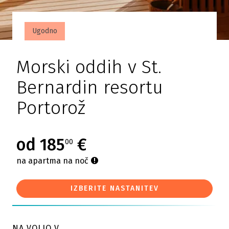
Ugodno
Morski oddih v St.
Bernardin resortu
Portorož
od 185
€
00
na apartma na noč
IZBERITE NASTANITEV
NA VOLJO V