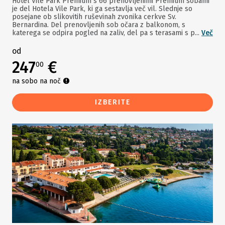
Hotel Vile Park Premium s 66 prenovljenimi Premium sobami
je del Hotela Vile Park, ki ga sestavlja več vil. Slednje so
posejane ob slikovitih ruševinah zvonika cerkve Sv.
Bernardina. Del prenovljenih sob očara z balkonom, s
katerega se odpira pogled na zaliv, del pa s terasami s p...
Več
od
247
€
00
na sobo na noč
IZBERITE