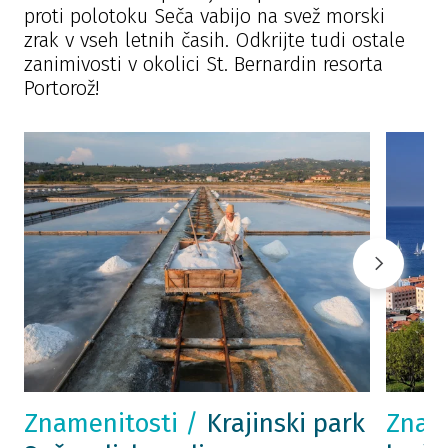
proti polotoku Seča vabijo na svež morski
zrak v vseh letnih časih. Odkrijte tudi ostale
zanimivosti v okolici St. Bernardin resorta
Portorož!
Znamenitosti /
Krajinski park
Znam