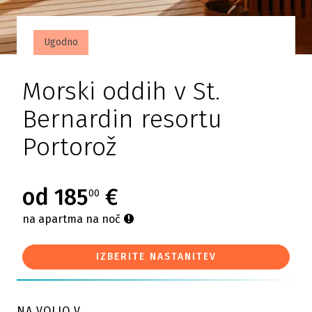
Ugodno
Morski oddih v St.
Bernardin resortu
Portorož
od 185
€
00
na apartma na noč
IZBERITE NASTANITEV
NA VOLJO V