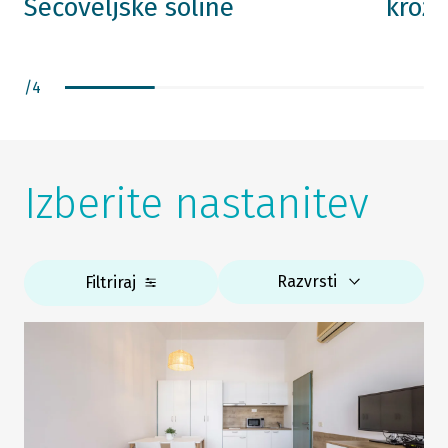
Sečoveljske soline
krožn
/
4
Izberite nastanitev
Razvrsti
Filtriraj