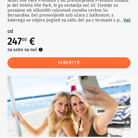
Hotel Vile Park Premium s 66 prenovljenimi Premium sobami
je del Hotela Vile Park, ki ga sestavlja več vil. Slednje so
posejane ob slikovitih ruševinah zvonika cerkve Sv.
Bernardina. Del prenovljenih sob očara z balkonom, s
katerega se odpira pogled na zaliv, del pa s terasami s p...
Več
od
247
€
00
na sobo na noč
IZBERITE