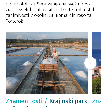
proti polotoku Seča vabijo na svež morski
zrak v vseh letnih časih. Odkrijte tudi ostale
zanimivosti v okolici St. Bernardin resorta
Portorož!
Znamenitosti /
Krajinski park
Znam