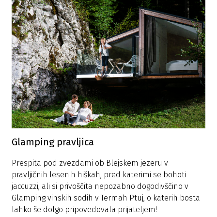
Glamping pravljica
Prespita pod zvezdami ob Blejskem jezeru v
pravljičnih lesenih hiškah, pred katerimi se bohoti
jaccuzzi, ali si privoščita nepozabno dogodivščino v
Glamping vinskih sodih v Termah Ptuj, o katerih bosta
lahko še dolgo pripovedovala prijateljem!