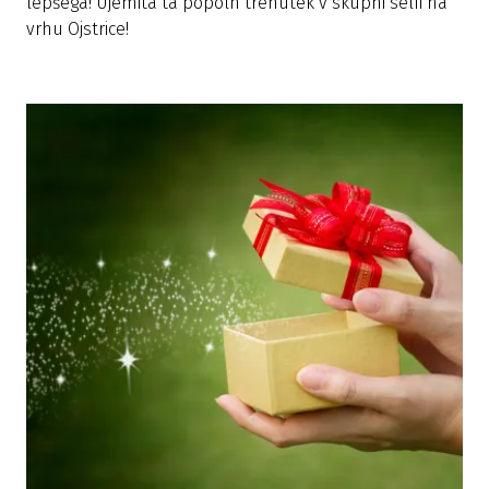
lepšega! Ujemita ta popoln trenutek v skupni selfi na
vrhu Ojstrice!