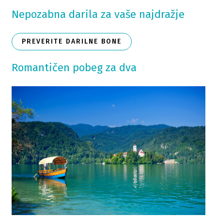
Nepozabna darila za vaše najdražje
PREVERITE DARILNE BONE
Romantičen pobeg za dva