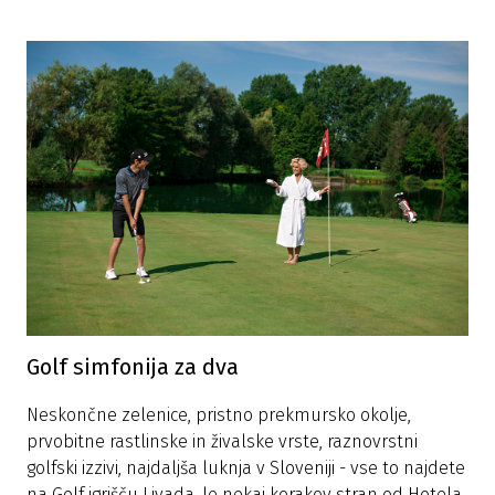
Golf simfonija za dva
Neskončne zelenice, pristno prekmursko okolje,
prvobitne rastlinske in živalske vrste, raznovrstni
golfski izzivi, najdaljša luknja v Sloveniji - vse to najdete
na Golf igrišču Livada, le nekaj korakov stran od Hotela