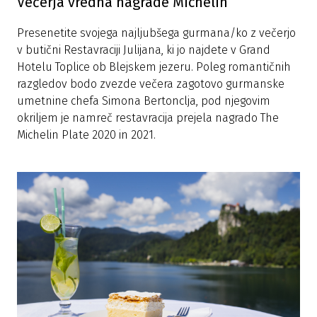
Večerja vredna nagrade Michelin
Presenetite svojega najljubšega gurmana/ko z večerjo
v butični Restavraciji Julijana, ki jo najdete v Grand
Hotelu Toplice ob Blejskem jezeru. Poleg romantičnih
razgledov bodo zvezde večera zagotovo gurmanske
umetnine chefa Simona Bertonclja, pod njegovim
okriljem je namreč restavracija prejela nagrado The
Michelin Plate 2020 in 2021.