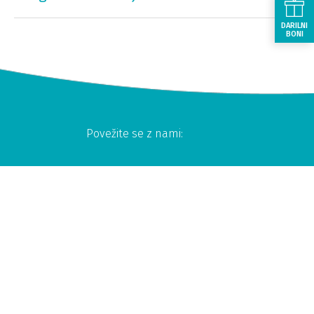
DARILNI
BONI
Povežite se z nami:
© 2024 Sava Hotels & Resorts.
Pravila in pogoji uporabe
Upravljanje s piškotki