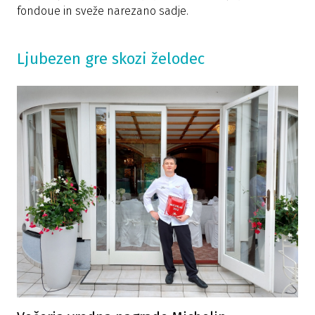
fondoue in sveže narezano sadje.
Ljubezen gre skozi želodec