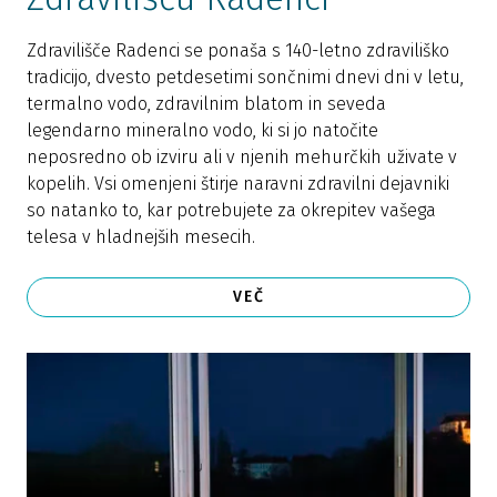
Zdravilišče Radenci se ponaša s 140-letno zdraviliško
tradicijo, dvesto petdesetimi sončnimi dnevi dni v letu,
termalno vodo, zdravilnim blatom in seveda
legendarno mineralno vodo, ki si jo natočite
neposredno ob izviru ali v njenih mehurčkih uživate v
kopelih. Vsi omenjeni štirje naravni zdravilni dejavniki
so natanko to, kar potrebujete za okrepitev vašega
telesa v hladnejših mesecih.
VEČ