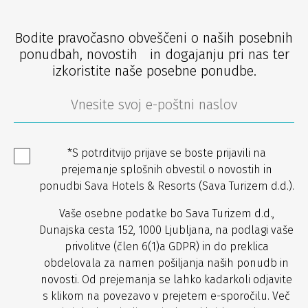
Bodite pravočasno obveščeni o naših posebnih
ponudbah, novostih in dogajanju pri nas ter
izkoristite naše posebne ponudbe.
*S potrditvijo prijave se boste prijavili na
prejemanje splošnih obvestil o novostih in
ponudbi Sava Hotels & Resorts (Sava Turizem d.d.).
Vaše osebne podatke bo Sava Turizem d.d.,
Dunajska cesta 152, 1000 Ljubljana, na podlagi vaše
privolitve (člen 6(1)a GDPR) in do preklica
obdelovala za namen pošiljanja naših ponudb in
novosti. Od prejemanja se lahko kadarkoli odjavite
s klikom na povezavo v prejetem e-sporočilu. Več