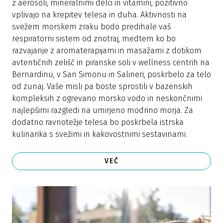
z aerosoli, mineralnimi delci in vitamini, pozitivno
vplivajo na krepitev telesa in duha. Aktivnosti na
svežem morskem zraku bodo predihale vaš
respiratorni sistem od znotraj, medtem ko bo
razvajanje z aromaterapijami in masažami z dotikom
avtentičnih zelišč in piranske soli v wellness centrih na
Bernardinu, v San Simonu in Salineri, poskrbelo za telo
od zunaj. Vaše misli pa boste sprostili v bazenskih
kompleksih z ogrevano morsko vodo in neskončnimi
najlepšimi razgledi na umirjeno modrino morja. Za
dodatno ravnotežje telesa bo poskrbela istrska
kulinarika s svežimi in kakovostnimi sestavinami.
VEČ