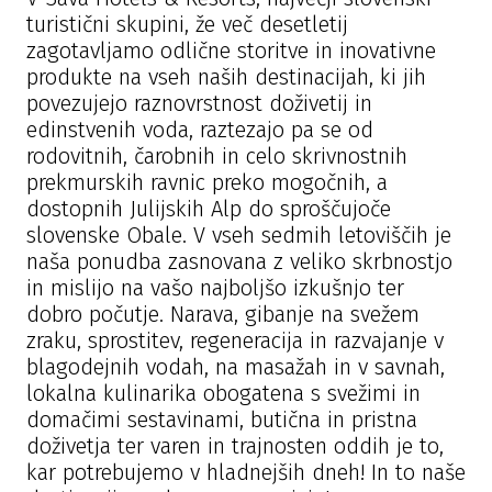
turistični skupini, že več desetletij
zagotavljamo odlične storitve in inovativne
produkte na vseh naših destinacijah, ki jih
povezujejo raznovrstnost doživetij in
edinstvenih voda, raztezajo pa se od
rodovitnih, čarobnih in celo skrivnostnih
prekmurskih ravnic preko mogočnih, a
dostopnih Julijskih Alp do sproščujoče
slovenske Obale. V vseh sedmih letoviščih je
naša ponudba zasnovana z veliko skrbnostjo
in mislijo na vašo najboljšo izkušnjo ter
dobro počutje. Narava, gibanje na svežem
zraku, sprostitev, regeneracija in razvajanje v
blagodejnih vodah, na masažah in v savnah,
lokalna kulinarika obogatena s svežimi in
domačimi sestavinami, butična in pristna
doživetja ter varen in trajnosten oddih je to,
kar potrebujemo v hladnejših dneh! In to naše