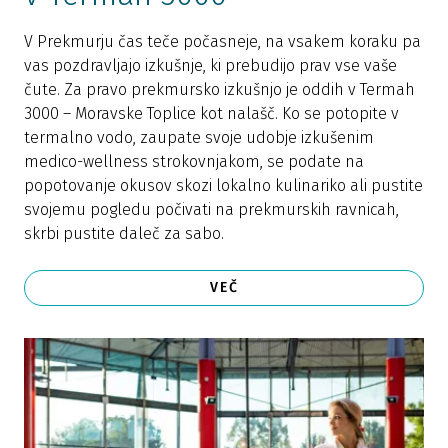
V Prekmurju čas teče počasneje, na vsakem koraku pa
vas pozdravljajo izkušnje, ki prebudijo prav vse vaše
čute. Za pravo prekmursko izkušnjo je oddih v Termah
3000 – Moravske Toplice kot nalašč. Ko se potopite v
termalno vodo, zaupate svoje udobje izkušenim
medico-wellness strokovnjakom, se podate na
popotovanje okusov skozi lokalno kulinariko ali pustite
svojemu pogledu počivati na prekmurskih ravnicah,
skrbi pustite daleč za sabo.
VEČ