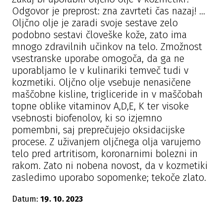
Odgovor je preprost: zna zavrteti čas nazaj! ...
Oljčno olje je zaradi svoje sestave zelo
podobno sestavi človeške kože, zato ima
mnogo zdravilnih učinkov na telo. Zmožnost
vsestranske uporabe omogoča, da ga ne
uporabljamo le v kulinariki temveč tudi v
kozmetiki. Oljčno olje vsebuje nenasičene
maščobne kisline, trigliceride in v maščobah
topne oblike vitaminov A,D,E, K ter visoke
vsebnosti biofenolov, ki so izjemno
pomembni, saj preprečujejo oksidacijske
procese. Z uživanjem oljčnega olja varujemo
telo pred artritisom, koronarnimi bolezni in
rakom. Zato ni nobena novost, da v kozmetiki
zasledimo uporabo sopomenke; tekoče zlato.
Datum:
19. 10. 2023