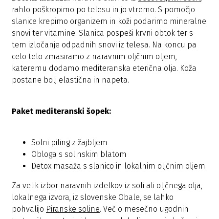
rahlo poškropimo po telesu in jo vtremo. S pomočjo
slanice krepimo organizem in koži podarimo mineralne
snovi ter vitamine. Slanica pospeši krvni obtok ter s
tem izločanje odpadnih snovi iz telesa. Na koncu pa
celo telo zmasiramo z naravnim oljčnim oljem,
kateremu dodamo mediteranska eterična olja. Koža
postane bolj elastična in napeta.
Paket mediteranski šopek:
Solni piling z žajbljem
Obloga s solinskim blatom
Detox masaža s slanico in lokalnim oljčnim oljem
Za velik izbor naravnih izdelkov iz soli ali oljčnega olja,
lokalnega izvora, iz slovenske Obale, se lahko
pohvalijo
Piranske soline
. Več o mesečno ugodnih