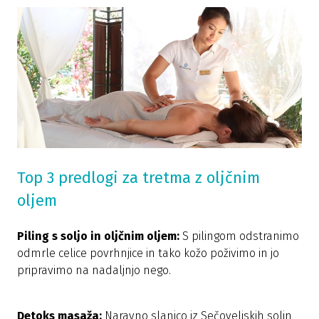
Top 3 predlogi za tretma z oljčnim
oljem
Piling s soljo in oljčnim oljem:
S pilingom odstranimo
odmrle celice povrhnjice in tako kožo poživimo in jo
pripravimo na nadaljnjo nego.
Detoks masaža:
Naravno slanico iz
Sečoveljskih solin
,