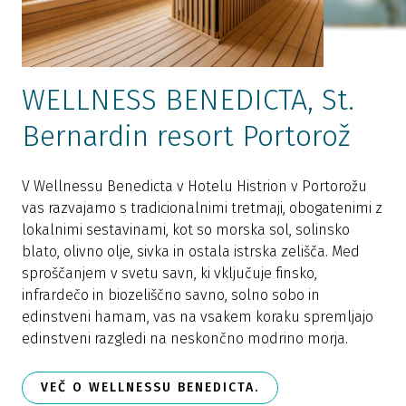
WELLNESS BENEDICTA, St.
Bernardin resort Portorož
V Wellnessu Benedicta v Hotelu Histrion v Portorožu
P
vas razvajamo s tradicionalnimi tretmaji, obogatenimi z
s
lokalnimi sestavinami, kot so morska sol, solinsko
s
blato, olivno olje, sivka in ostala istrska zelišča. Med
t
sproščanjem v svetu savn, ki vključuje finsko,
t
infrardečo in biozeliščno savno, solno sobo in
v
edinstveni hamam, vas na vsakem koraku spremljajo
i
edinstveni razgledi na neskončno modrino morja.
VEČ O WELLNESSU BENEDICTA.