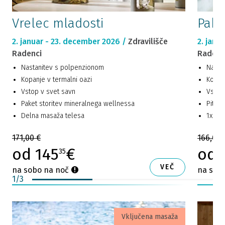
Vrelec mladosti
Pake
2. januar - 23. december 2026 /
Zdravilišče
2. janu
Radenci
Radenc
Nastanitev s polpenzionom
Nasta
Kopanje v termalni oazi
Kopanj
Vstop v svet savn
Vstop
Paket storitev mineralnega wellnessa
Pitna 
Delna masaža telesa
1x min
171,00 €
166,00 
od 145
€
od 
35
VEČ
na sobo na noč
na sob
1
/
3
Vključena masaža