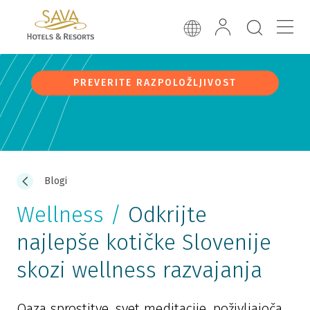
PREVERITE RAZPOLOŽLJIVOST
Blogi
Wellness /
Odkrijte
najlepše kotičke Slovenije
skozi wellness razvajanja
Oaza sprostitve, svet meditacije, poživljajoča