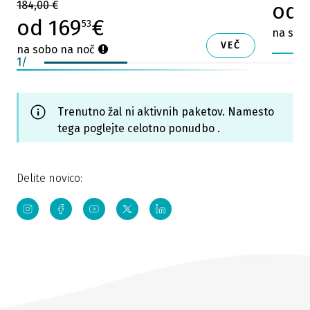
od 
184,00 €
od 169
€
53
na sob
VEČ
na sobo na noč
1
/
Trenutno žal ni aktivnih paketov. Namesto
tega poglejte celotno ponudbo .
Delite novico: