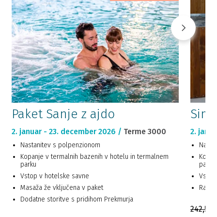
Paket Sanje z ajdo
Simf
2. januar - 23. december 2026 /
Terme 3000
2. janu
Nastanitev s polpenzionom
Nasta
Kopanje v termalnih bazenih v hotelu in termalnem
Kopan
parku
parku
Vstop v hotelske savne
Vstop
Masaža že vključena v paket
Razvaj
Dodatne storitve s pridihom Prekmurja
242,50 