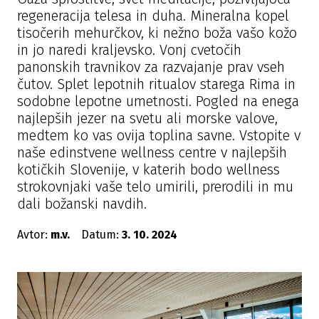
regeneracija telesa in duha. Mineralna kopel
tisočerih mehurčkov, ki nežno boža vašo kožo
in jo naredi kraljevsko. Vonj cvetočih
panonskih travnikov za razvajanje prav vseh
čutov. Splet lepotnih ritualov starega Rima in
sodobne lepotne umetnosti. Pogled na enega
najlepših jezer na svetu ali morske valove,
medtem ko vas ovija toplina savne. Vstopite v
naše edinstvene wellness centre v najlepših
kotičkih Slovenije, v katerih bodo wellness
strokovnjaki vaše telo umirili, prerodili in mu
dali božanski navdih.
Avtor:
m.v.
Datum:
3. 10. 2024