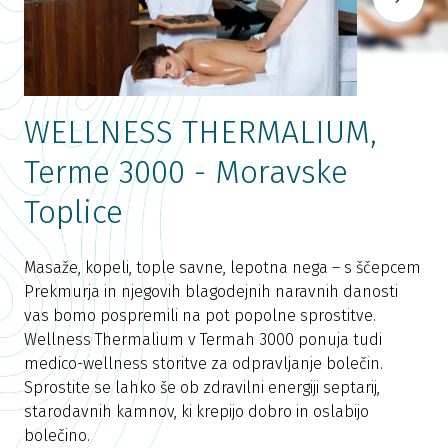
WELLNESS THERMALIUM,
Terme 3000 - Moravske
Toplice
W
T
Masaže, kopeli, tople savne, lepotna nega – s ščepcem
d
Prekmurja in njegovih blagodejnih naravnih danosti
c
vas bomo pospremili na pot popolne sprostitve.
I
Wellness Thermalium v Termah 3000 ponuja tudi
F
medico-wellness storitve za odpravljanje bolečin.
r
Sprostite se lahko še ob zdravilni energiji septarij,
I
starodavnih kamnov, ki krepijo dobro in oslabijo
v
bolečino.