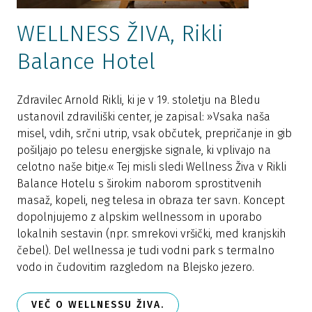
WELLNESS ŽIVA, Rikli
Balance Hotel
V
i
Zdravilec Arnold Rikli, ki je v 19. stoletju na Bledu
p
ustanovil zdraviliški center, je zapisal: »Vsaka naša
S
misel, vdih, srčni utrip, vsak občutek, prepričanje in gib
r
pošiljajo po telesu energijske signale, ki vplivajo na
v
celotno naše bitje.« Tej misli sledi Wellness Živa v Rikli
s
Balance Hotelu s širokim naborom sprostitvenih
masaž, kopeli, neg telesa in obraza ter savn. Koncept
dopolnjujemo z alpskim wellnessom in uporabo
lokalnih sestavin (npr. smrekovi vršički, med kranjskih
čebel). Del wellnessa je tudi vodni park s termalno
vodo in čudovitim razgledom na Blejsko jezero.
VEČ O WELLNESSU ŽIVA.