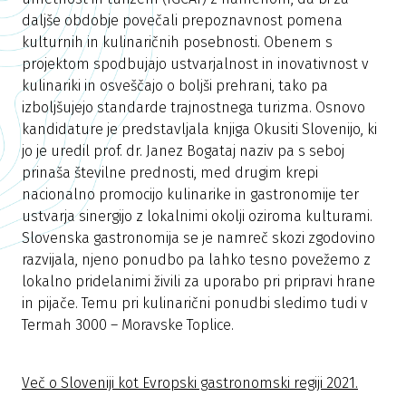
daljše obdobje povečali prepoznavnost pomena
kulturnih in kulinaričnih posebnosti. Obenem s
projektom spodbujajo ustvarjalnost in inovativnost v
kulinariki in osveščajo o boljši prehrani, tako pa
izboljšujejo standarde trajnostnega turizma. Osnovo
kandidature je predstavljala knjiga Okusiti Slovenijo, ki
jo je uredil prof. dr. Janez Bogataj naziv pa s seboj
prinaša številne prednosti, med drugim krepi
nacionalno promocijo kulinarike in gastronomije ter
ustvarja sinergijo z lokalnimi okolji oziroma kulturami.
Slovenska gastronomija se je namreč skozi zgodovino
razvijala, njeno ponudbo pa lahko tesno povežemo z
lokalno pridelanimi živili za uporabo pri pripravi hrane
in pijače. Temu pri kulinarični ponudbi sledimo tudi v
Termah 3000 – Moravske Toplice.
Več o Sloveniji kot Evropski gastronomski regiji 2021.