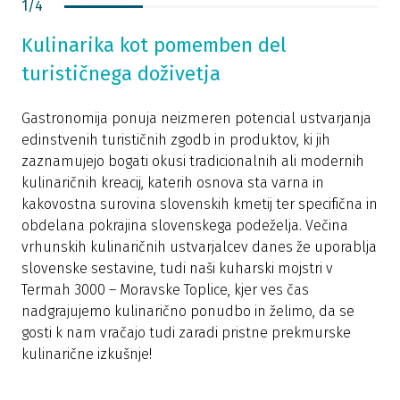
1
/
4
Kulinarika kot pomemben del
turističnega doživetja
Gastronomija ponuja neizmeren potencial ustvarjanja
edinstvenih turističnih zgodb in produktov, ki jih
zaznamujejo bogati okusi tradicionalnih ali modernih
kulinaričnih kreacij, katerih osnova sta varna in
kakovostna surovina slovenskih kmetij ter specifična in
obdelana pokrajina slovenskega podeželja. Večina
vrhunskih kulinaričnih ustvarjalcev danes že uporablja
slovenske sestavine, tudi naši kuharski mojstri v
Termah 3000 – Moravske Toplice, kjer ves čas
nadgrajujemo kulinarično ponudbo in želimo, da se
gosti k nam vračajo tudi zaradi pristne prekmurske
kulinarične izkušnje!