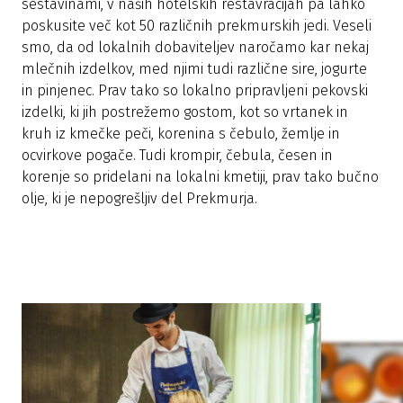
sestavinami, v naših hotelskih restavracijah pa lahko
poskusite več kot 50 različnih prekmurskih jedi. Veseli
smo, da od lokalnih dobaviteljev naročamo kar nekaj
mlečnih izdelkov, med njimi tudi različne sire, jogurte
in pinjenec. Prav tako so lokalno pripravljeni pekovski
izdelki, ki jih postrežemo gostom, kot so vrtanek in
kruh iz kmečke peči, korenina s čebulo, žemlje in
ocvirkove pogače. Tudi krompir, čebula, česen in
korenje so pridelani na lokalni kmetiji, prav tako bučno
olje, ki je nepogrešljiv del Prekmurja.