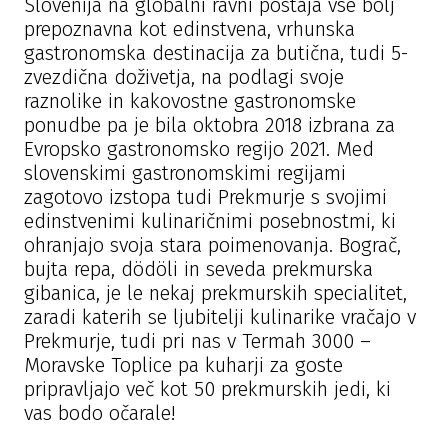
Slovenija na globalni ravni postaja vse bolj
prepoznavna kot edinstvena, vrhunska
gastronomska destinacija za butična, tudi 5-
zvezdična doživetja, na podlagi svoje
raznolike in kakovostne gastronomske
ponudbe pa je bila oktobra 2018 izbrana za
Evropsko gastronomsko regijo 2021. Med
slovenskimi gastronomskimi regijami
zagotovo izstopa tudi Prekmurje s svojimi
edinstvenimi kulinaričnimi posebnostmi, ki
ohranjajo svoja stara poimenovanja. Bograč,
bujta repa, dödöli in seveda prekmurska
gibanica, je le nekaj prekmurskih specialitet,
zaradi katerih se ljubitelji kulinarike vračajo v
Prekmurje, tudi pri nas v Termah 3000 –
Moravske Toplice pa kuharji za goste
pripravljajo več kot 50 prekmurskih jedi, ki
vas bodo očarale!