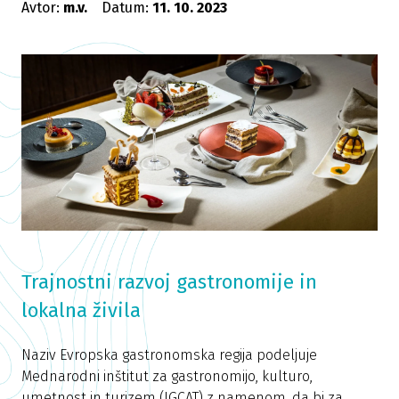
Avtor:
m.v.
Datum:
11. 10. 2023
Trajnostni razvoj gastronomije in
lokalna živila
Naziv Evropska gastronomska regija podeljuje
Mednarodni inštitut za gastronomijo, kulturo,
umetnost in turizem (IGCAT) z namenom, da bi za