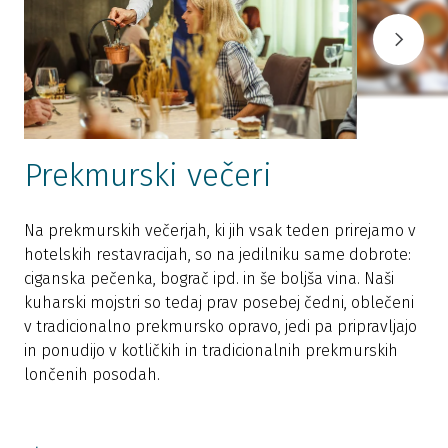
Prekmurski večeri
P
Na prekmurskih večerjah, ki jih vsak teden prirejamo v
i
hotelskih restavracijah, so na jedilniku same dobrote:
s
ciganska pečenka, bograč ipd. in še boljša vina. Naši
p
kuharski mojstri so tedaj prav posebej čedni, oblečeni
r
v tradicionalno prekmursko opravo, jedi pa pripravljajo
r
in ponudijo v kotličkih in tradicionalnih prekmurskih
lončenih posodah.