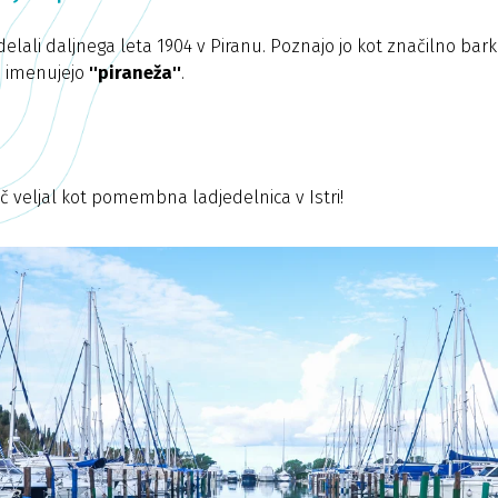
delali daljnega leta 1904 v Piranu. Poznajo jo kot značilno ba
o imenujejo
''piraneža''
.
č veljal kot pomembna ladjedelnica v Istri!