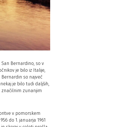
i San Bernardino, so v
ikov je bilo iz Italije,
ci Bernardin so največ
ekaj je bilo tudi daljših,
 in značilnim zunanjim
toritve v pomorskem
956 do 1. januarja 1961
n skoraj v celoti prešla