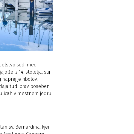
edelstvo sodi med
o že iz 14. stoletja, saj
 naprej je ribolov,
aja tudi prav poseben
h ulicah v mestnem jedru.
stan sv. Bernardina, kjer