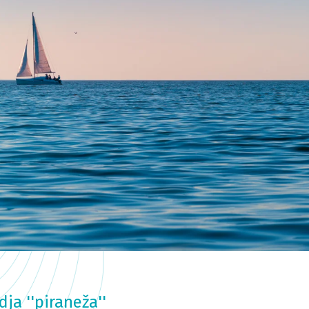
ja ''piraneža''