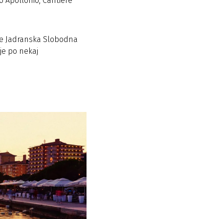
co Apollonio, Cantiere
oze Jadranska Slobodna
 je po nekaj