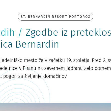
ST. BERNARDIN RESORT PORTOROŽ
ddih /
Zgodbe iz preteklos
ica Bernardin
djedelniško mesto že v začetku 19. stoletja. Pred 2. 
jedelnice v Piranu na severnem Jadranu zelo pomem
a, pogon za življenje domačinov.