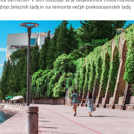
adnjo železnih ladij in na remonte večjih prekooceanskih ladij.