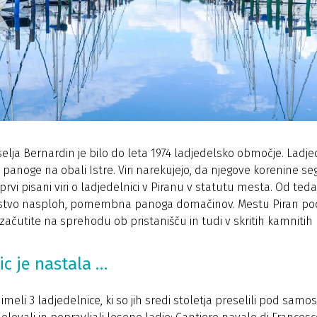
elja Bernardin je bilo do leta 1974 ladjedelsko območje. Ladj
anoge na obali Istre. Viri narekujejo, da njegove korenine segaj
prvi pisani viri o ladjedelnici v Piranu v statutu mesta. Od tedaj
rstvo nasploh, pomembna panoga domačinov. Mestu Piran pod
o začutite na sprehodu ob pristanišču in tudi v skritih kamniti
ic je nastala …
 imeli 3 ladjedelnice, ki so jih sredi stoletja preselili pod samo