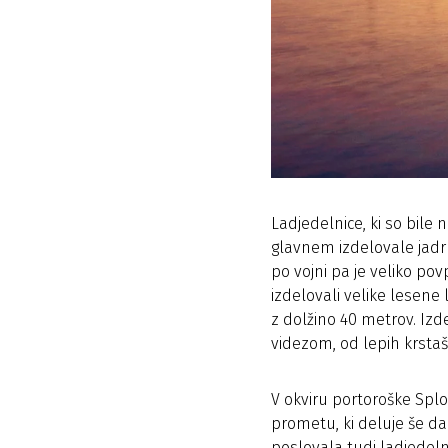
Ladjedelnice, ki so bile
glavnem izdelovale jadrni
po vojni pa je veliko pov
izdelovali velike lesene 
z dolžino 40 metrov. Izde
videzom, od lepih krsta
V okviru portoroške Sp
prometu, ki deluje še da
poslovala tudi ladjedeln