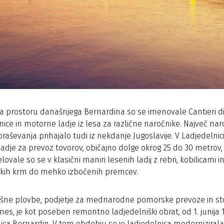
 na prostoru današnjega Bernardina so se imenovale Cantieri d
ce in motorne ladje iz lesa za različne naročnike. Največ naročn
praševanja prihajalo tudi iz nekdanje Jugoslavije. V Ladjedelni
ladje za prevoz tovorov, običajno dolge okrog 25 do 30 metrov, n
lovale so se v klasični maniri lesenih ladij z rebri, kobilicami
ških krm do mehko izbočenih premcev.
lošne plovbe, podjetje za mednarodne pomorske prevoze in s
nes, je kot poseben remontno ladjedelniški obrat, od 1. junija 1
ica Bernardin. V tem obdobju se je ladjedelnica modernizirala i