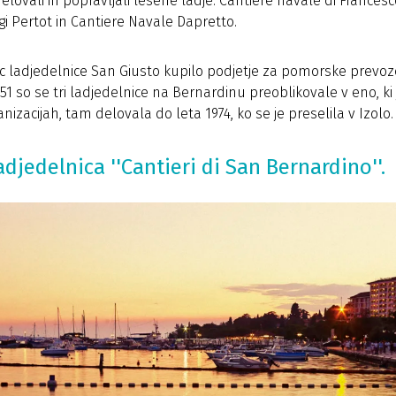
delovali in popravljali lesene ladje: Cantiere navale di Frances
gi Pertot in Cantiere Navale Dapretto.
nic ladjedelnice San Giusto kupilo podjetje za pomorske prev
51 so se tri ladjedelnice na Bernardinu preoblikovale v eno, ki
izacijah, tam delovala do leta 1974, ko se je preselila v Izolo.
djedelnica ''Cantieri di San Bernardino''.