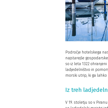
Področje hotelskega nas
najstarejše gospodarske p
so iz leta 1322 ohranjeni 
ladjedelništvo in pomo
morski utrip, ki ga lahk
Iz treh ladjedeln
V 19. stoletju so v Piranu