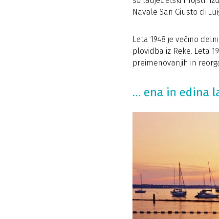
so ladjedelski mojstri iz
Navale San Giusto di Lui
Leta 1948 je večino del
plovidba iz Reke. Leta 19
preimenovanjih in reorgan
… ena in edina la