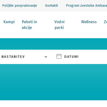
Pošljite povpraševanje
Kontakti
Program zvestobe Ambas
Kampi
Paketi in
Vodni
Wellness
Z
akcije
parki
NASTANITEV
DATUMI