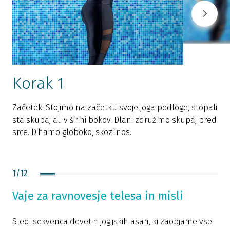
Korak 1
Začetek. Stojimo na začetku svoje joga podloge, stopali
sta skupaj ali v širini bokov. Dlani združimo skupaj pred
n
srce. Dihamo globoko, skozi nos.
1
/
12
Vaje za ravnovesje telesa in misli
Sledi sekvenca devetih jogijskih asan, ki zaobjame vse