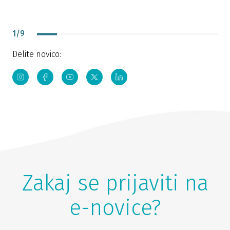
o
T
P
1
/
9
u
d
Delite novico:
d
Zakaj se prijaviti na
e-novice?