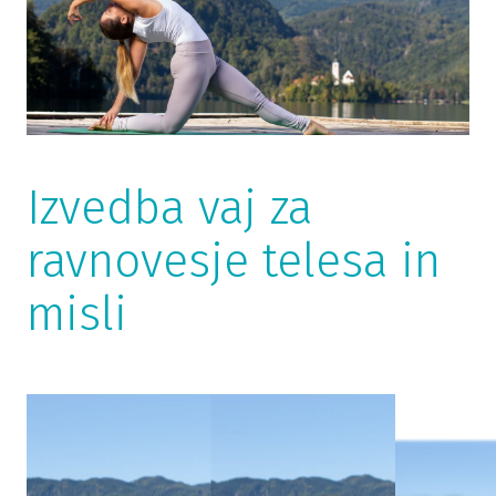
Izvedba vaj za
ravnovesje telesa in
misli