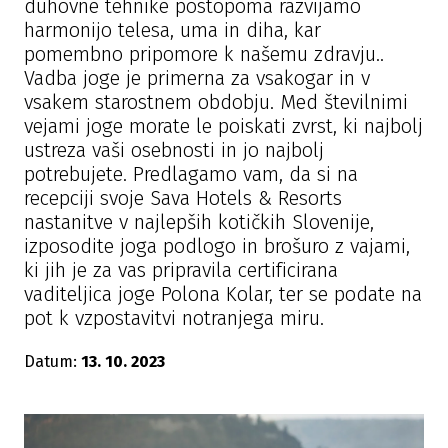
duhovne tehnike postopoma razvijamo
harmonijo telesa, uma in diha, kar
pomembno pripomore k našemu zdravju..
Vadba joge je primerna za vsakogar in v
vsakem starostnem obdobju. Med številnimi
vejami joge morate le poiskati zvrst, ki najbolj
ustreza vaši osebnosti in jo najbolj
potrebujete. Predlagamo vam, da si na
recepciji svoje Sava Hotels & Resorts
nastanitve v najlepših kotičkih Slovenije,
izposodite joga podlogo in brošuro z vajami,
ki jih je za vas pripravila certificirana
vaditeljica joge Polona Kolar, ter se podate na
pot k vzpostavitvi notranjega miru.
Datum:
13. 10. 2023