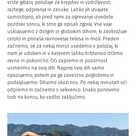
vrste gibanj: položaje za krepitev in vzdržljivost,
raztege, odpiranja in zasuke. Lahko jih izvajate
samostojno, ali pred njimi za ogrevanje izvedete
pozdrav soncu, ki smo ga opisali zgoraj. Vse vaje
usklajujemo z dolgim in globokim dihom, ki zaokrožuje
celoto in prinaša ravnovesje telesa in misli. Preden
začnemo, se za nekaj minut usedemo v položaj, ki
nam je udoben in v katerem lahko hrbtenico držimo
ravno in pokončno. Oči zapremo in pozornost
usmerimo na svoj dih. Najprej svoj dih samo
opazujemo, potem pa ga zavestno poglobimo in
podaljšujemo. Dihamo skozi nos. Po nekaj minutah oči
odpremo in začnemo s sekvenco. Enako ponovimo
tudi na koncu, ko vadbo zaključimo.