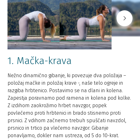
1. Mačka-krava
Nežno dinamično gibanje, ki povezuje dva položaja –
položaj mačke in položaj krave -, naše telo ogreje in
N
razgiba hrbtenico. Postavimo se na dlani in kolena.
k
Zapestja poravnamo pod ramena in kolena pod kolke.
v
Z izdihom zaokrožimo hrbet navzgor, popek
b
povlečemo proti hrbtenici in brado stisnemo proti
t
prsnici. Z vdihom začnemo trebuh spuščati navzdol,
S
prsnico in trtico pa vlečemo navzgor. Gibanje
r
ponavljamo, dokler nam ustreza, od 5 do 10-krat.