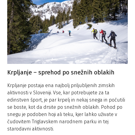
Krpljanje – sprehod po snežnih oblakih
Krpljanje postaja ena najbolj priljubljenih zimskih
aktivnosti v Sloveniji. Vse, kar potrebujete za ta
edinstven šport, je par krpelj in nekaj snega in počutili
se boste, kot da drsite po snežnih oblakih. Pohod po
snegu je podoben hoji ali teku, kjer lahko uživate v
čudovitem Triglavskem narodnem parku in tej
starodavni aktivnosti.