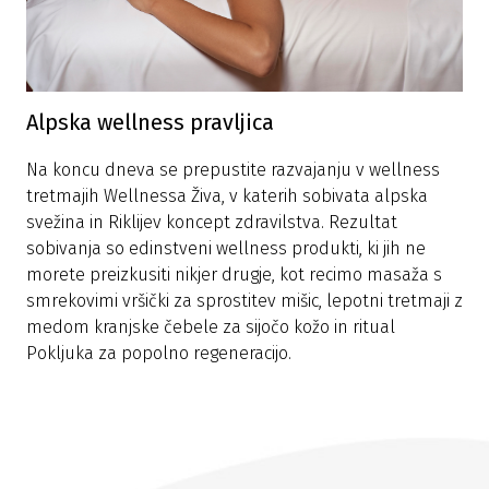
Alpska wellness pravljica
Na koncu dneva se prepustite razvajanju v wellness
tretmajih Wellnessa Živa, v katerih sobivata alpska
svežina in Riklijev koncept zdravilstva. Rezultat
sobivanja so edinstveni wellness produkti, ki jih ne
morete preizkusiti nikjer drugje, kot recimo masaža s
smrekovimi vršički za sprostitev mišic, lepotni tretmaji z
medom kranjske čebele za sijočo kožo in ritual
Pokljuka za popolno regeneracijo.