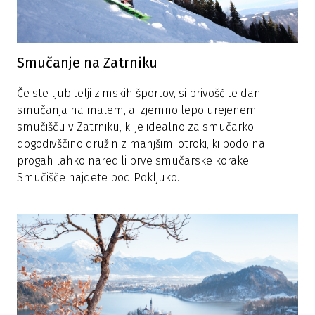
Smučanje na Zatrniku
Če ste ljubitelji zimskih športov, si privoščite dan
smučanja na malem, a izjemno lepo urejenem
smučišču v Zatrniku, ki je idealno za smučarko
dogodivščino družin z manjšimi otroki, ki bodo na
progah lahko naredili prve smučarske korake.
Smučišče najdete pod Pokljuko.