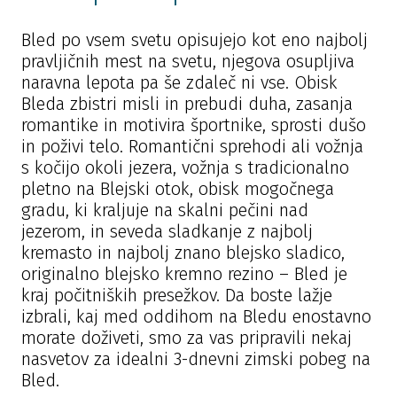
Bled po vsem svetu opisujejo kot eno najbolj
pravljičnih mest na svetu, njegova osupljiva
naravna lepota pa še zdaleč ni vse. Obisk
Bleda zbistri misli in prebudi duha, zasanja
romantike in motivira športnike, sprosti dušo
in poživi telo. Romantični sprehodi ali vožnja
s kočijo okoli jezera, vožnja s tradicionalno
pletno na Blejski otok, obisk mogočnega
gradu, ki kraljuje na skalni pečini nad
jezerom, in seveda sladkanje z najbolj
kremasto in najbolj znano blejsko sladico,
originalno blejsko kremno rezino – Bled je
kraj počitniških presežkov. Da boste lažje
izbrali, kaj med oddihom na Bledu enostavno
morate doživeti, smo za vas pripravili nekaj
nasvetov za idealni 3-dnevni zimski pobeg na
Bled.