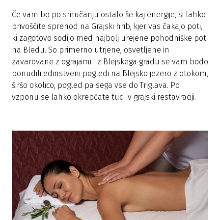
Če vam bo po smučanju ostalo še kaj energije, si lahko
privoščite sprehod na Grajski hrib, kjer vas čakajo poti,
ki zagotovo sodijo med najbolj urejene pohodniške poti
na Bledu. So primerno utrjene, osvetljene in
zavarovane z ograjami. Iz Blejskega gradu se vam bodo
ponudili edinstveni pogledi na Blejsko jezero z otokom,
širšo okolico, pogled pa sega vse do Triglava. Po
vzponu se lahko okrepčate tudi v grajski restavraciji.