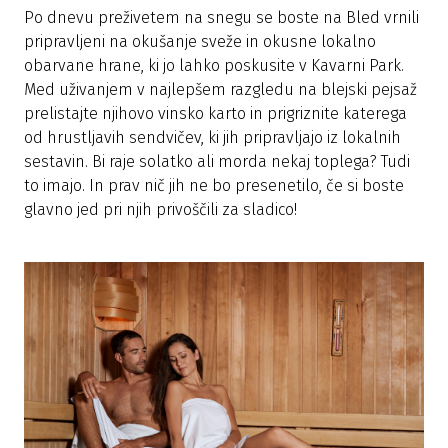
Po dnevu preživetem na snegu se boste na Bled vrnili
pripravljeni na okušanje sveže in okusne lokalno
obarvane hrane, ki jo lahko poskusite v Kavarni Park.
Med uživanjem v najlepšem razgledu na blejski pejsaž
prelistajte njihovo vinsko karto in prigriznite katerega
od hrustljavih sendvičev, ki jih pripravljajo iz lokalnih
sestavin. Bi raje solatko ali morda nekaj toplega? Tudi
to imajo. In prav nič jih ne bo presenetilo, če si boste
glavno jed pri njih privoščili za sladico!