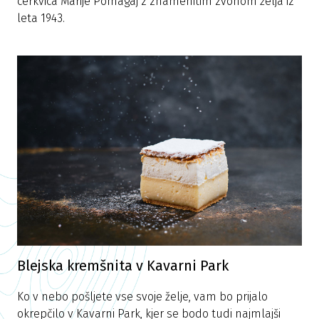
cerkvica Marije Pomagaj z znamenitim zvonom želja iz
leta 1943.
Blejska kremšnita v Kavarni Park
Ko v nebo pošljete vse svoje želje, vam bo prijalo
okrepčilo v Kavarni Park, kjer se bodo tudi najmlajši