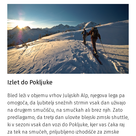
Izlet do Pokljuke
Bled leži v objemu vrhov Julijskih Alp, njegova lega pa
omogoča, da ljubitelji snežnih strmin vsak dan uživajo
na drugem smučišču, na smučkah ali brez njih. Zato
predlagamo, da tretji dan ulovite blejski zimski shuttle,
ki v sezoni vsak dan vozi do Pokljuke, kjer vas čaka raj
za tek na smučeh, priljubljeno izhodišče za zimske