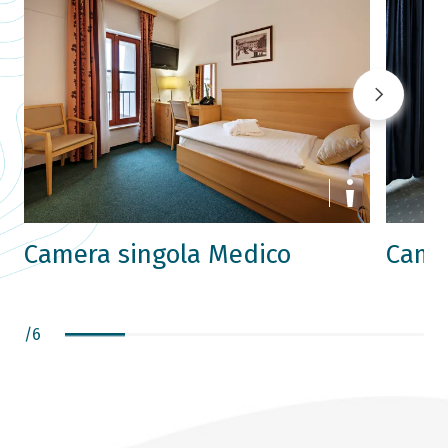
Camera singola Medico
Came
/
6