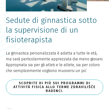
Sedute di ginnastica sotto
la supervisione di un
fisioterapista
I
a
La ginnastica personalizzata è adatta a tutte le età,
i
ma sarà particolarmente apprezzata dai meno giovani.
c
Appropriata sia per gli atleti e le atlete, sia per coloro
s
che semplicemente vogliono muoversi un po’.
SCOPRITE DI PIÙ SUI PROGRAMMI DI
ATTIVITÀ FISICA ALLO TERME ZDRAVILIŠČE
RADENCI.