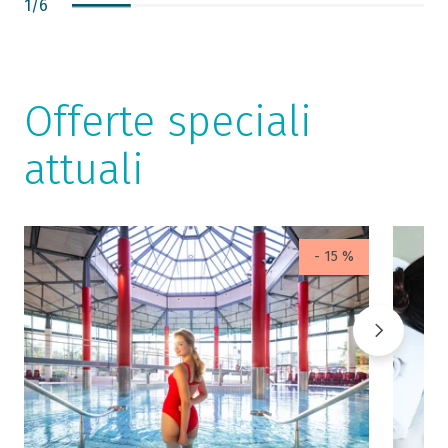
1
/
6
Offerte speciali
attuali
- 15 %