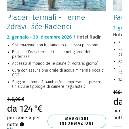
Piaceri termali - Terme
Pacc
Zdravilišče Radenci
2. genn
Hotel Iz
2. gennaio - 30. dicembre 2026 /
Hotel Radin
Siste
Sistemazione con trattamento di mezza pensione
Bagni 
Bagni nell’oasi termale (anche nel giorno della
parte
partenza)
Acces
Accesso al mondo delle saune (1 volta al giorno)
Cura c
Cura con assunzione orale di acqua minerale ricca di
CO2
CO2
1x bag
Soggiorno fino a 2 bambini/e compreso nel prezzo
(in alcune tipologie di camere negli hotel)
166,00 
da 
146,00 €
da 124
€
10
per ca
per camera per
notte
MAGGIORI
INFORMAZIONI
notte