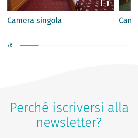
Camera singola
Came
/
6
Perché iscriversi alla
newsletter?