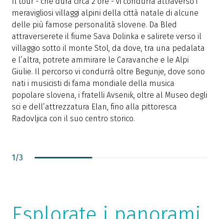
Il tour - che dura circa 2 ore - vi condurrà attraverso i
D
meravigliosi villaggi alpini della città natale di alcune
b
delle più famose personalità slovene. Da Bled
c
attraverserete il fiume Sava Dolinka e salirete verso il
p
villaggio sotto il monte Stol, da dove, tra una pedalata
p
e l’altra, potrete ammirare le Caravanche e le Alpi
d
Giulie. Il percorso vi condurrà oltre Begunje, dove sono
nati i musicisti di fama mondiale della musica
popolare slovena, i fratelli Avsenik, oltre al Museo degli
sci e dell’attrezzatura Elan, fino alla pittoresca
Radovljica con il suo centro storico.
1
/
3
Esplorate i panorami