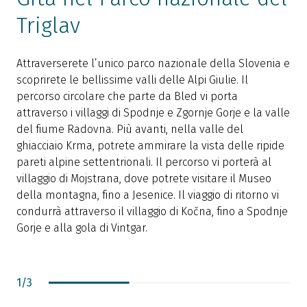
Triglav
I
p
Attraverserete l’unico parco nazionale della Slovenia e
D
scoprirete le bellissime valli delle Alpi Giulie. Il
P
percorso circolare che parte da Bled vi porta
f
attraverso i villaggi di Spodnje e Zgornje Gorje e la valle
a
del fiume Radovna. Più avanti, nella valle del
p
ghiacciaio Krma, potrete ammirare la vista delle ripide
Ž
pareti alpine settentrionali. Il percorso vi porterà al
villaggio di Mojstrana, dove potrete visitare il Museo
della montagna, fino a Jesenice. Il viaggio di ritorno vi
condurrà attraverso il villaggio di Kočna, fino a Spodnje
Gorje e alla gola di Vintgar.
1
/
3