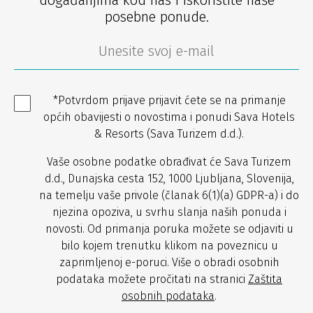
događanjima kod nas i iskoristite naše
posebne ponude.
*Potvrdom prijave prijavit ćete se na primanje
općih obavijesti o novostima i ponudi Sava Hotels
& Resorts (Sava Turizem d.d.).
Vaše osobne podatke obrađivat će Sava Turizem
d.d., Dunajska cesta 152, 1000 Ljubljana, Slovenija,
na temelju vaše privole (članak 6(1)(a) GDPR-a) i do
njezina opoziva, u svrhu slanja naših ponuda i
novosti. Od primanja poruka možete se odjaviti u
bilo kojem trenutku klikom na poveznicu u
zaprimljenoj e-poruci. Više o obradi osobnih
podataka možete pročitati na stranici
Zaštita
osobnih podataka
.