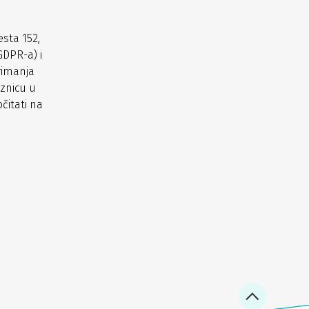
sta 152,
GDPR-a) i
rimanja
znicu u
čitati na