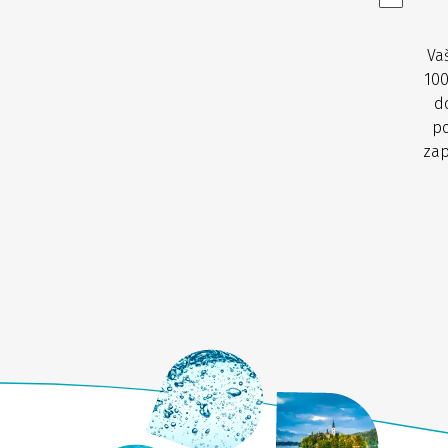
Va
100
d
po
zap