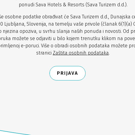
ponudi Sava Hotels & Resorts (Sava Turizem d.d.).
še osobne podatke obrađivat će Sava Turizem d.d., Dunajska ce
0 Ljubljana, Slovenija, na temelju vaše privole (članak 6(1)(a) 
o njezina opoziva, u svrhu slanja naših ponuda i novosti. Od p
ruka možete se odjaviti u bilo kojem trenutku klikom na pove
rimljenoj e-poruci. Više o obradi osobnih podataka možete pro
stranici
Zaštita osobnih podataka
.
PRIJAVA