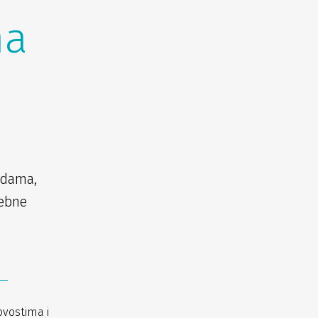
na
udama,
sebne
ovostima i