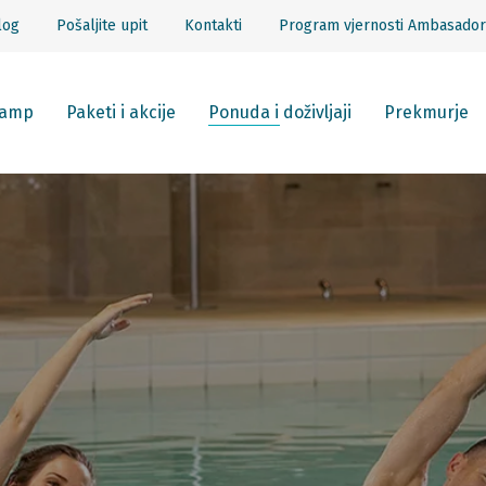
log
Pošaljite upit
Kontakti
Program vjernosti Ambasador
amp
Paketi i akcije
Ponuda i doživljaji
Prekmurje