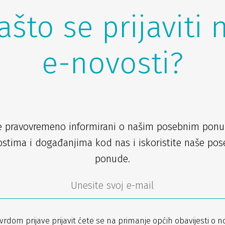
ašto se prijaviti 
e-novosti?
e pravovremeno informirani o našim posebnim pon
stima i događanjima kod nas i iskoristite naše po
ponude.
vrdom prijave prijavit ćete se na primanje općih obavijesti o n