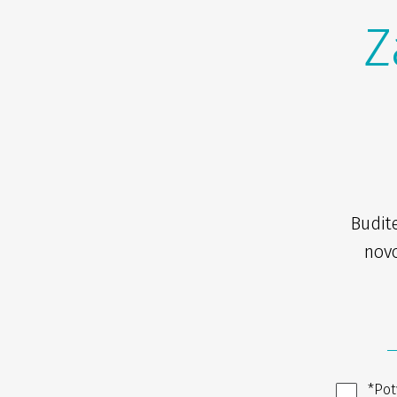
Z
Budit
novo
*Pot