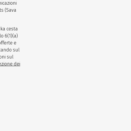
icazioni
ts (Sava
ska cesta
o 6(1)(a)
offerte e
ccando sul
oni sul
ezione dei