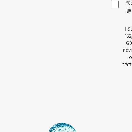
*C
ge
I S
152
GD
novi
c
trat