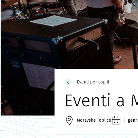
Eventi per ospiti
Eventi a
Moravske Toplice
1. genn