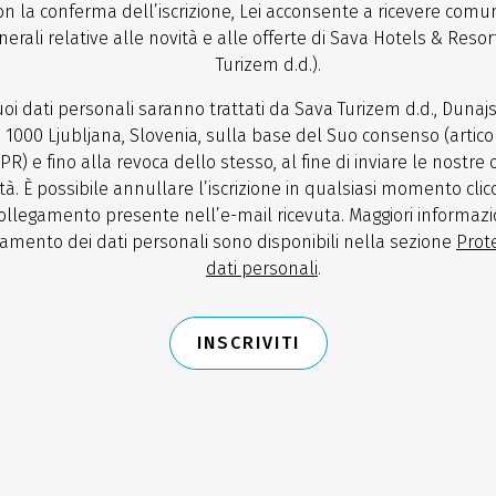
on la conferma dell’iscrizione, Lei acconsente a ricevere comun
nerali relative alle novità e alle offerte di Sava Hotels & Resor
Turizem d.d.).
uoi dati personali saranno trattati da Sava Turizem d.d., Dunaj
, 1000 Ljubljana, Slovenia, sulla base del Suo consenso (articol
PR) e fino alla revoca dello stesso, al fine di inviare le nostre 
tà. È possibile annullare l’iscrizione in qualsiasi momento cli
ollegamento presente nell’e-mail ricevuta. Maggiori informazi
tamento dei dati personali sono disponibili nella sezione
Prot
dati personali
.
INSCRIVITI