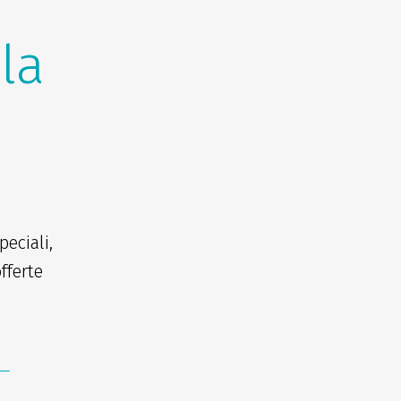
lla
eciali,
fferte