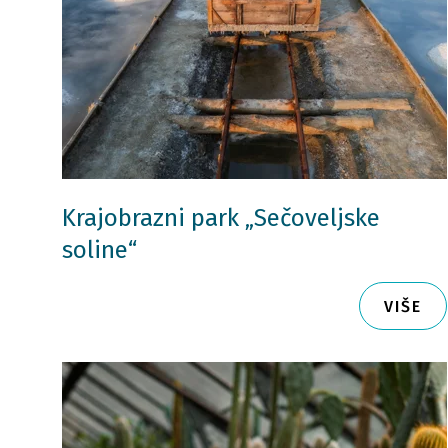
Krajobrazni park „Sečoveljske
soline“
VIŠE