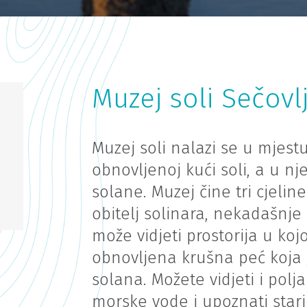
Muzej soli Sečovl
Muzej soli nalazi se u mjest
obnovljenoj kući soli, a u n
solane. Muzej čine tri cjeline
obitelj solinara, nekadašnje
može vidjeti prostorija u koj
obnovljena krušna peć koja 
solana. Možete vidjeti i pol
morske vode i upoznati 