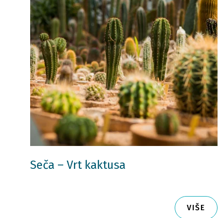
Seča – Vrt kaktusa
VIŠE