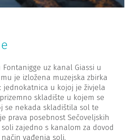
je
u Fontanigge uz kanal Giassi u
jemu je izložena muzejska zbirka
: jednokatnica u kojoj je živjela
 prizemno skladište u kojem se
oj se nekada skladištila sol te
je prava posebnost Sečoveljskih
ja soli zajedno s kanalom za dovod
stari način vađenja soli.