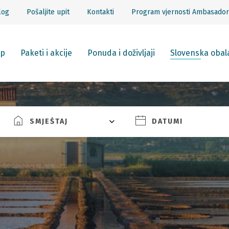
log
Pošaljite upit
Kontakti
Program vjernosti Ambasador
p
Paketi i akcije
Ponuda i doživljaji
Slovenska obal
SMJEŠTAJ
DATUMI