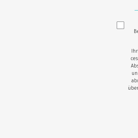
B
Ih
ces
Abs
un
ab
über