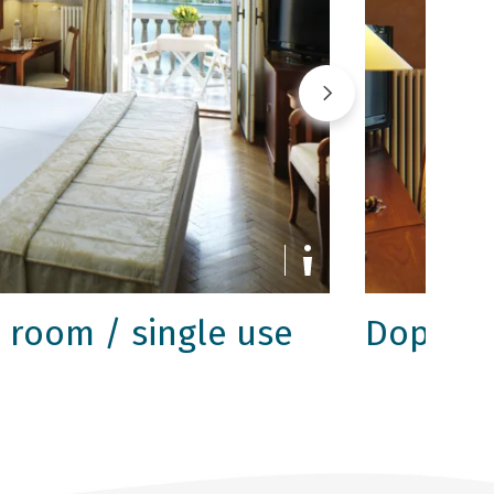
 room / single use
Doppel