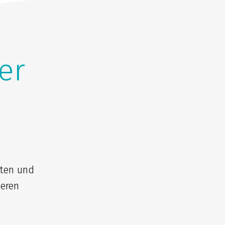
er
iten und
seren