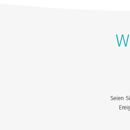
W
Seien S
Erei