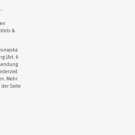
nen
otels &
Dunajska
g (Art. 6
usendung
ederzeit
en. Mehr
 der Seite