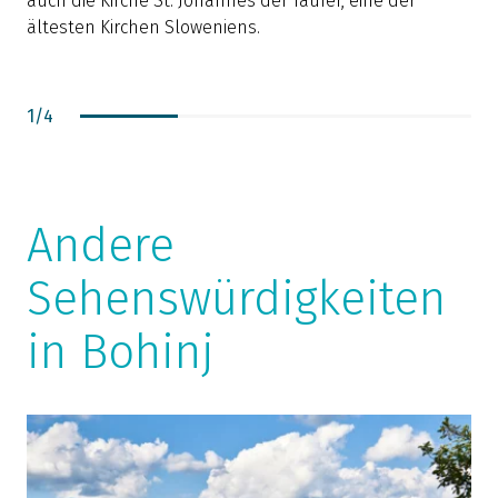
auch die Kirche St. Johannes der Täufer, eine der
J
ältesten Kirchen Sloweniens.
B
G
1
/
4
Andere
Sehenswürdigkeiten
in Bohinj