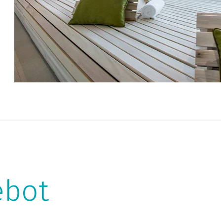
em
na
tr
Pa
ebot