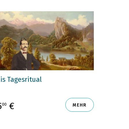
lis Tagesritual
5
€
00
MEHR