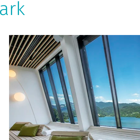
ark
Besondere Massagen
N
u
Massage Park mit Kräuterbündeln, Massagen mit
heißen Steinen, Antistress- und schmerzstillende
Massage - wählen Sie Ihre Lieblingsmassage aus!
Re
be
Ce
Pa
Pr