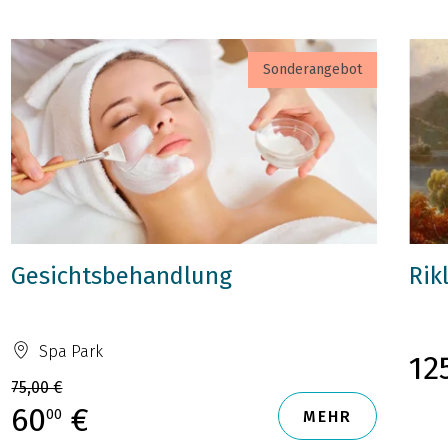
Sonderangebot
Gesichtsbehandlung
Rik
Spa Park
12
75,00 €
60
€
00
MEHR