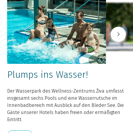
Plumps ins Wasser!
Der Wasserpark des Wellness-Zentrums Živa umfasst
M
insgesamt sechs Pools und eine Wasserrutsche im
e
Innenbadbereich mit Ausblick auf den Bleder See. Die
d
Gäste unserer Hotels haben freien oder ermäßigten
B
Eintritt.
k