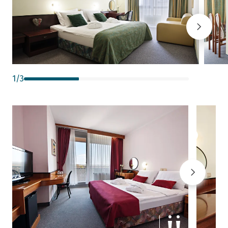
1
/
3