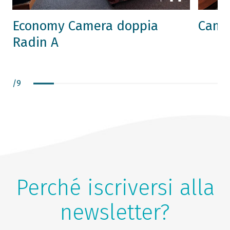
Economy Camera doppia
Came
Radin A
/
9
Perché iscriversi alla
newsletter?