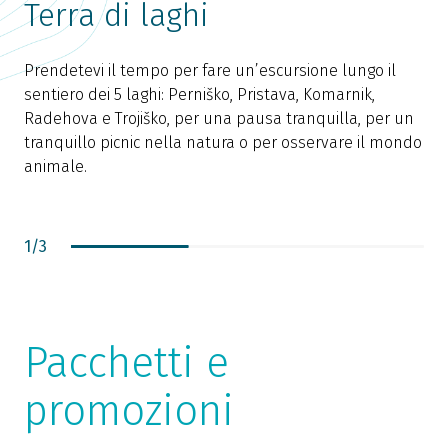
Terra di laghi
Prendetevi il ​​tempo per fare un’escursione lungo il
sentiero dei 5 laghi: Perniško, Pristava, Komarnik,
L
Radehova e Trojiško, per una pausa tranquilla, per un
T
tranquillo picnic nella natura o per osservare il mondo
D
animale.
a
m
1
/
3
Pacchetti e
promozioni