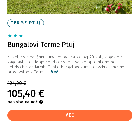
TERME PTUJ
Bungalovi Terme Ptuj
Naselje simpatičnih bungalovov ima skupaj 20 sob, ki gostom
zagotavljajo udobje hotelske sobe, saj so opremljene po
hotelskih standardih. Gostje bungalovov imajo dvakrat dnevno
prost vstop v Termal...
Več
124,00 €
105,40 €
na sobo na noč
VEČ