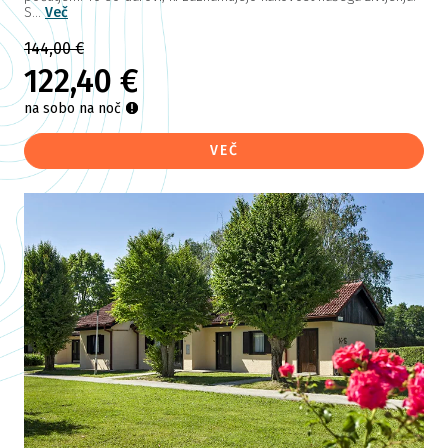
S...
Več
144,00 €
122,40 €
na sobo na noč
VEČ