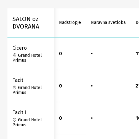
SALON oz
Nadstropje
Naravna svetloba
D
DVORANA
Cicero
0
•
1
Grand Hotel
Primus
Tacit
0
•
2
Grand Hotel
Primus
Tacit I
0
•
1
Grand Hotel
Primus