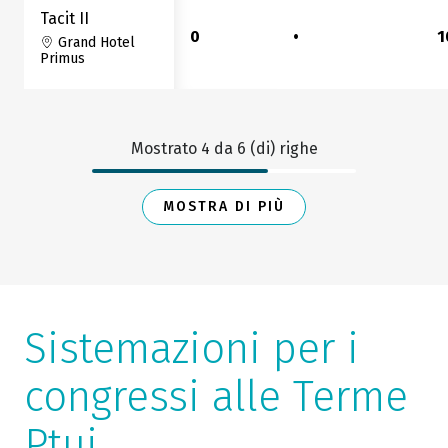
Tacit II
0
•
1
Grand Hotel
Primus
Mostrato
4
da
6
(di) righe
MOSTRA DI PIÙ
Sistemazioni per i
congressi alle Terme
Ptuj