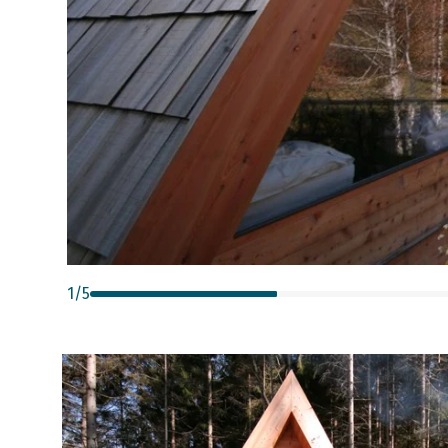
1
/
5