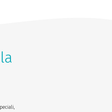
lla
eciali,