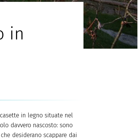
o in
casette in legno situate nel
golo davvero nascosto: sono
e che desiderano scappare dai