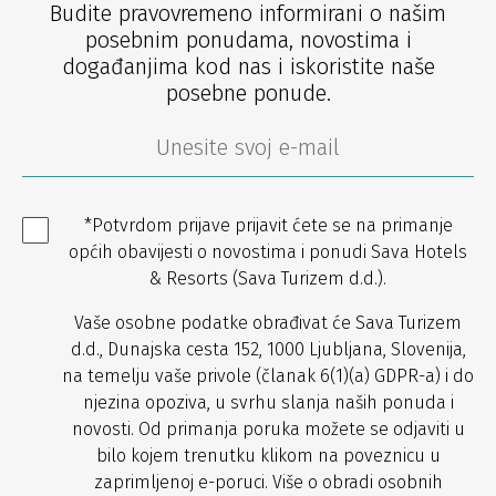
Budite pravovremeno informirani o našim
posebnim ponudama, novostima i
događanjima kod nas i iskoristite naše
posebne ponude.
*Potvrdom prijave prijavit ćete se na primanje
općih obavijesti o novostima i ponudi Sava Hotels
& Resorts (Sava Turizem d.d.).
Vaše osobne podatke obrađivat će Sava Turizem
d.d., Dunajska cesta 152, 1000 Ljubljana, Slovenija,
na temelju vaše privole (članak 6(1)(a) GDPR-a) i do
njezina opoziva, u svrhu slanja naših ponuda i
novosti. Od primanja poruka možete se odjaviti u
bilo kojem trenutku klikom na poveznicu u
zaprimljenoj e-poruci. Više o obradi osobnih