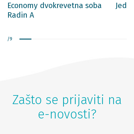
Economy dvokrevetna soba
Jedn
Radin A
/
9
Zašto se prijaviti na
e-novosti?