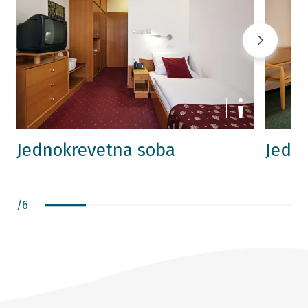
Jednokrevetna soba
Jedn
/
6