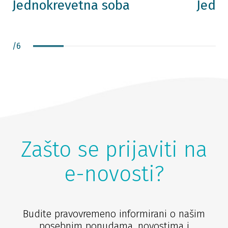
Jednokrevetna soba
Jedn
/
6
Zašto se prijaviti na
e-novosti?
Budite pravovremeno informirani o našim
posebnim ponudama, novostima i