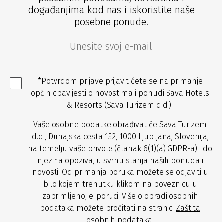
događanjima kod nas i iskoristite naše
posebne ponude.
*Potvrdom prijave prijavit ćete se na primanje
općih obavijesti o novostima i ponudi Sava Hotels
& Resorts (Sava Turizem d.d.).
Vaše osobne podatke obrađivat će Sava Turizem
d.d., Dunajska cesta 152, 1000 Ljubljana, Slovenija,
na temelju vaše privole (članak 6(1)(a) GDPR-a) i do
njezina opoziva, u svrhu slanja naših ponuda i
novosti. Od primanja poruka možete se odjaviti u
bilo kojem trenutku klikom na poveznicu u
zaprimljenoj e-poruci. Više o obradi osobnih
podataka možete pročitati na stranici
Zaštita
osobnih podataka
.