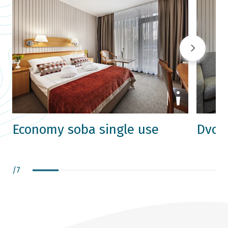
Economy soba single use
Dvok
/
7