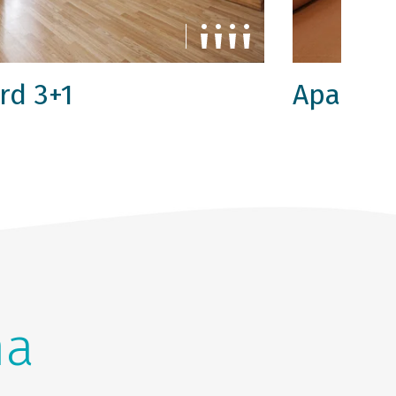
rd 3+1
Apartma
na