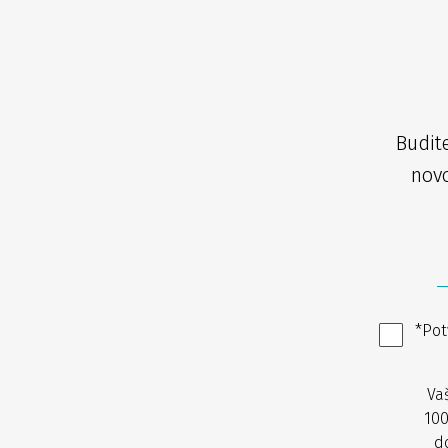
Budit
novo
*Pot
Va
100
d