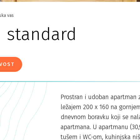
ska vas
 standard
IVOST
Prostran i udoban apartman z
ležajem 200 x 160 na gornje
dnevnom boravku koji se nala
apartmana. U apartmanu (30,
tušem i WC-om, kuhinjska niš