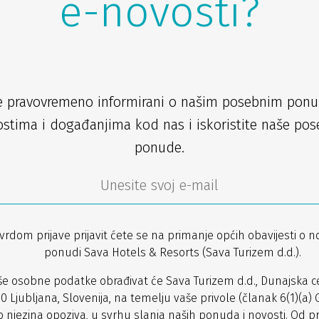
e-novosti?
e pravovremeno informirani o našim posebnim pon
stima i događanjima kod nas i iskoristite naše po
ponude.
vrdom prijave prijavit ćete se na primanje općih obavijesti o n
ponudi Sava Hotels & Resorts (Sava Turizem d.d.).
še osobne podatke obrađivat će Sava Turizem d.d., Dunajska ce
0 Ljubljana, Slovenija, na temelju vaše privole (članak 6(1)(a) 
o njezina opoziva, u svrhu slanja naših ponuda i novosti. Od p