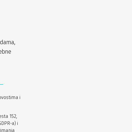
udama,
sebne
ovostima i
sta 152,
GDPR-a) i
rimanja