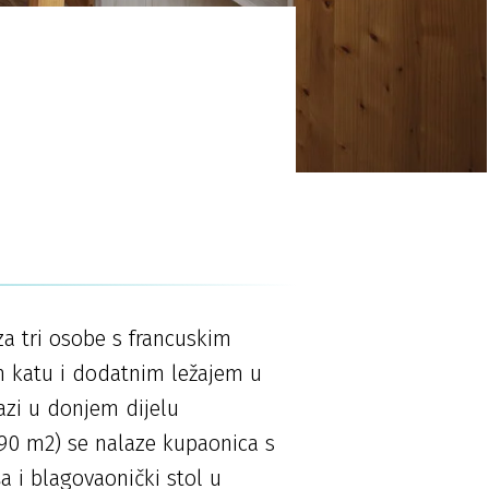
a tri osobe s francuskim
m katu i dodatnim ležajem u
zi u donjem dijelu
90 m2) se nalaze kupaonica s
a i blagovaonički stol u