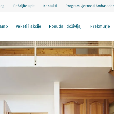
log
Pošaljite upit
Kontakti
Program vjernosti Ambasador
amp
Paketi i akcije
Ponuda i doživljaji
Prekmurje